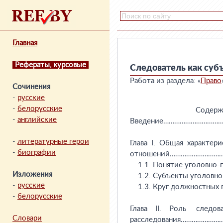
Главная
Рефераты, курсовые
Следователь как субъ
Работа из раздела: «
Право
Сочинения
-
русские
-
белорусские
-
английские
-
литературные герои
-
биографии
Изложения
-
русские
-
белорусские
Словари