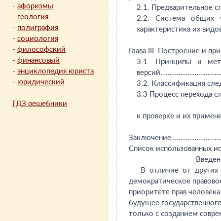
-
афоризмы
-
геология
-
полиграфия
-
социология
-
философский
-
финансовый
-
энциклопедия юриста
-
юридический
ГДЗ решебники