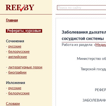
Главная
Рефераты, курсовые
Заболевания дыхател
сосудистой системы
Сочинения
Работа из раздела: «
Меди
-
русские
-
белорусские
-
английские
-
литературные герои
-
биографии
Изложения
-
русские
-
белорусские
Словари