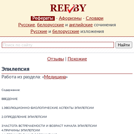
Рефераты
-
Афоризмы
-
Словари
Русские
,
белорусские
и
английские
сочинения
Русские
и
белорусские
изложения
Отзывы
|
Похожие
Эпилепсия
Работа из раздела: «
Медицина
»