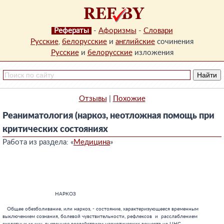
Рефераты
-
Афоризмы
-
Словари
Русские
,
белорусские
и
английские
сочинения
Русские
и
белорусские
изложения
Отзывы
|
Похожие
Реаниматология (наркоз, неотложная помощь при
критических состояниях
Работа из раздела: «
Медицина
»