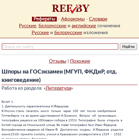
Рефераты
-
Афоризмы
-
Словари
Русские
,
белорусские
и
английские
сочинения
Русские
и
белорусские
изложения
Отзывы
|
Похожие
Шпоры на ГОСэкзамен (МГУП, ФКДиР, отд.
книговедение)
Работа из раздела: «
Литература
»