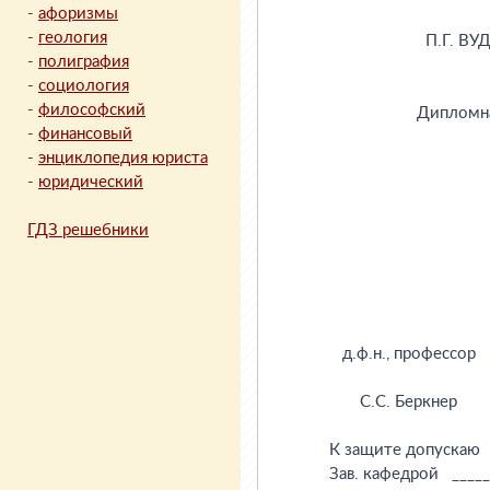
-
афоризмы
-
геология
-
полиграфия
-
социология
-
философский
-
финансовый
-
энциклопедия юриста
-
юридический
ГДЗ решебники