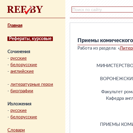
Главная
Рефераты, курсовые
Приемы комического 
Работа из раздела: «
Литер
Сочинения
-
русские
-
белорусские
-
английские
-
литературные герои
-
биографии
Изложения
-
русские
-
белорусские
Словари