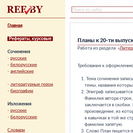
Главная
Рефераты, курсовые
Планы к 20-ти выпус
Работа из раздела: «
Литера
Сочинения
-
русские
-
белорусские
-
английские
-
литературные герои
-
биографии
Изложения
-
русские
-
белорусские
Словари