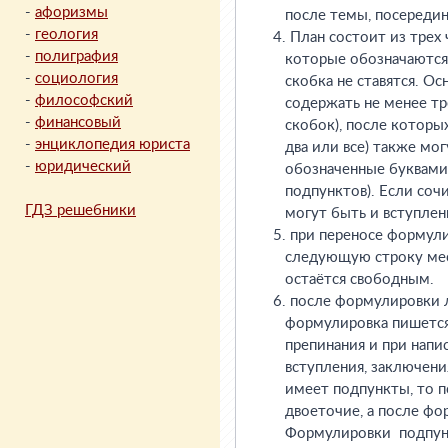
-
афоризмы
-
геология
-
полиграфия
-
социология
-
философский
-
финансовый
-
энциклопедия юриста
-
юридический
ГДЗ решебники