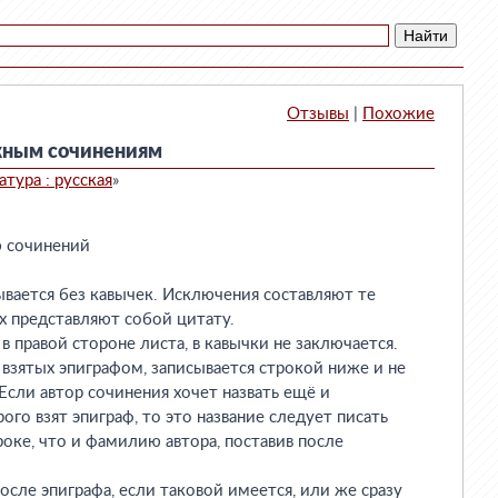
Отзывы
|
Похожие
кным сочинениям
тура : русская
»