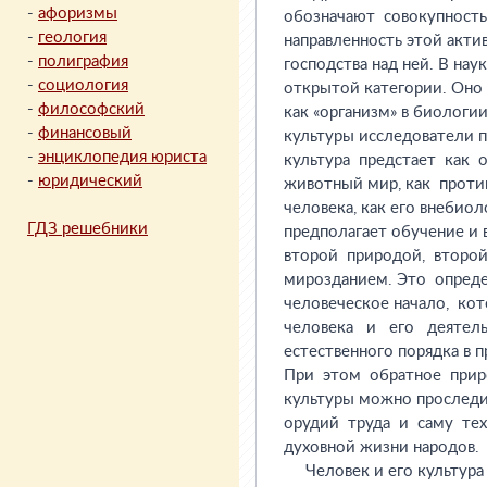
-
афоризмы
-
геология
-
полиграфия
-
социология
-
философский
-
финансовый
-
энциклопедия юриста
-
юридический
ГДЗ решебники