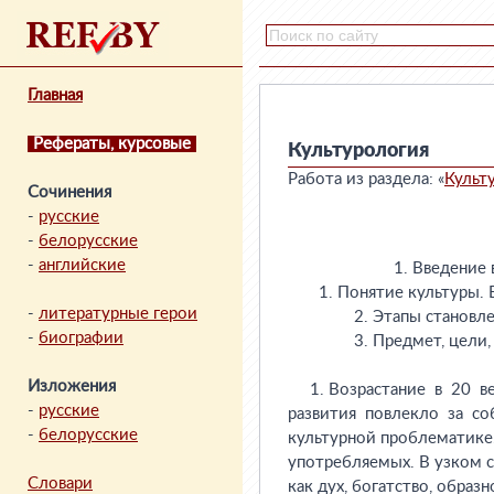
Главная
Рефераты, курсовые
Культурология
Работа из раздела: «
Культ
Сочинения
-
русские
-
белорусские
-
английские
-
литературные герои
-
биографии
Изложения
-
русские
-
белорусские
Словари