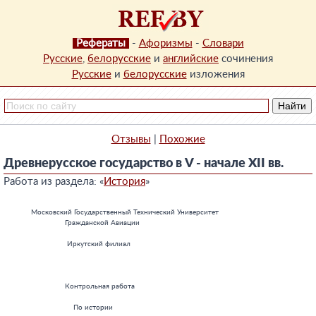
Рефераты
-
Афоризмы
-
Словари
Русские
,
белорусские
и
английские
сочинения
Русские
и
белорусские
изложения
Отзывы
|
Похожие
Древнерусское государство в V - начале XII вв.
Работа из раздела: «
История
»