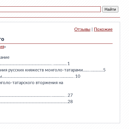
Отзывы
|
Похожие
го
ия
»
ржание

……………………………………………..………….1

евания русских княжеств монголо-татарами…….…………5

о Угры……………………………………………….…………..10

онголо-татарского вторжения на

…………………………………………….…………...27

………………………………………………………………28
