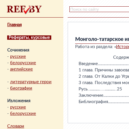
Главная
Рефераты, курсовые
Монголо-татарское и
Работа из раздела: «
Истор
Сочинения
-
русские
                                 Соде
-
белорусские
   Введение………………………
-
английские
   1 глава. Причины заво
   2 глава. От Калки д
-
литературные герои
   3 глава. Последствия м
-
биографии
   Русь..……….....………..25

   Заключение…………………
Изложения
   Библиография…………
-
русские
-
белорусские
Словари