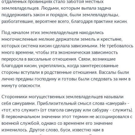
отдаленных провинциях стало заботой местных
землевладельцев. Людьми, которым выпала задача
поддерживать закон и порядок, были землевладельцы,
разбогатевшие, вероятнее всего, благодаря практике кисин.
Под началом этих землевладельцев находились
многочисленные мелкие держатели земель и крестьяне,
которых система кисин сделала зависимыми. Не требовалось
много времени, чтобы эта экономическая зависимость
переросла в вассальные отношения. Связи, возникшие
благодаря кисин, укреплялись, когда заинтересованные
стороны вступали в родственные отношения. Вассалы были
лично преданы господину и готовы были следовать за ним в
минуту опасности.
Сторонники могущественных землевладельцев называли
себя самураями. Приблизительный смысл слова «самурай» -
«тот, кто служит» (от глагола самурау или сабурау - служить).
В первоначальном значении этот термин не ассоциировался с
военной службой, однако со временем его значение
изменилось. Другое слово, буси, известно нам в