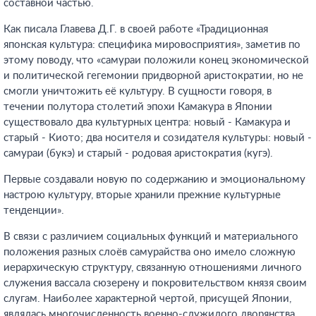
составной частью.
Как писала Главева Д.Г. в своей работе «Традиционная
японская культура: специфика мировосприятия», заметив по
этому поводу, что «самураи положили конец экономической
и политической гегемонии придворной аристократии, но не
смогли уничтожить её культуру. В сущности говоря, в
течении полутора столетий эпохи Камакура в Японии
существовало два культурных центра: новый - Камакура и
старый - Киото; два носителя и созидателя культуры: новый -
самураи (букэ) и старый - родовая аристократия (кугэ).
Первые создавали новую по содержанию и эмоциональному
настрою культуру, вторые хранили прежние культурные
тенденции».
В связи с различием социальных функций и материального
положения разных слоёв самурайства оно имело сложную
иерархическую структуру, связанную отношениями личного
служения вассала сюзерену и покровительством князя своим
слугам. Наиболее характерной чертой, присущей Японии,
являлась многочисленность военно-служилого дворянства.