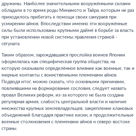
дружины. Наиболее значительными вооружёнными силами
обладали в то время роды Минамото и Тайра, которым не раз
приходилось прибегать к помощи своих самураев при
усмирении айнов. Впоследствии именно эти вооружённые
силы были использованы крупными даймё в борьбе за власть
при установлении новой системы правления страной -
сёгуната.
Таким образом, зарождавшаяся прослойка воинов Японии
оформлялась как специфическая группа общества, на
которую оказывали определённое влияние как военные, так и
мирные контакты с воинственными племенами айнов.
Подводя итог, можно сказать, что основными причинами,
повлиявшими на формирование сословия, следует назвать
провал Великих реформ, из-за которого не была создана
регулярная армия; слабость центральной власти и наличие
множества крупных землевладельцев; закрепление клановых
объединений благодаря практике кисин, и продолжительные
военные столкновения с племенами айнов н северо-востоке
страны.