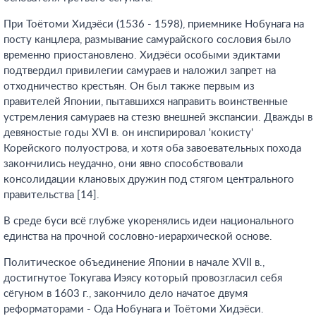
При Тоётоми Хидэёси (1536 - 1598), приемнике Нобунага на
посту канцлера, размывание самурайского сословия было
временно приостановлено. Хидэёси особыми эдиктами
подтвердил привилегии самураев и наложил запрет на
отходничество крестьян. Он был также первым из
правителей Японии, пытавшихся направить воинственные
устремления самураев на стезю внешней экспансии. Дважды в
девяностые годы XVI в. он инспирировал 'кокисту'
Корейского полуострова, и хотя оба завоевательных похода
закончились неудачно, они явно способствовали
консолидации клановых дружин под стягом центрального
правительства [14].
В среде буси всё глубже укоренялись идеи национального
единства на прочной сословно-иерархической основе.
Политическое объединение Японии в начале XVII в.,
достигнутое Токугава Иэясу который провозгласил себя
сёгуном в 1603 г., закончило дело начатое двумя
реформаторами - Ода Нобунага и Тоётоми Хидэёси.