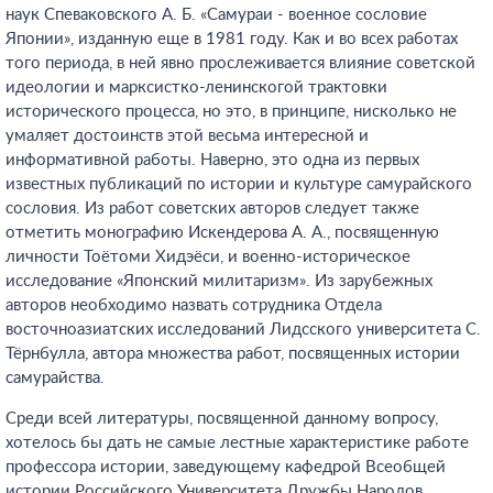
наук Спеваковского А. Б. «Самураи - военное сословие
Японии», изданную еще в 1981 году. Как и во всех работах
того периода, в ней явно прослеживается влияние советской
идеологии и марксистко-ленинскогой трактовки
исторического процесса, но это, в принципе, нисколько не
умаляет достоинств этой весьма интересной и
информативной работы. Наверно, это одна из первых
известных публикаций по истории и культуре самурайского
сословия. Из работ советских авторов следует также
отметить монографию Искендерова А. А., посвященную
личности Тоётоми Хидэёси, и военно-историческое
исследование «Японский милитаризм». Из зарубежных
авторов необходимо назвать сотрудника Отдела
восточноазиатских исследований Лидсского университета С.
Тёрнбулла, автора множества работ, посвященных истории
самурайства.
Среди всей литературы, посвященной данному вопросу,
хотелось бы дать не самые лестные характеристике работе
профессора истории, заведующему кафедрой Всеобщей
истории Российского Университета Дружбы Народов,