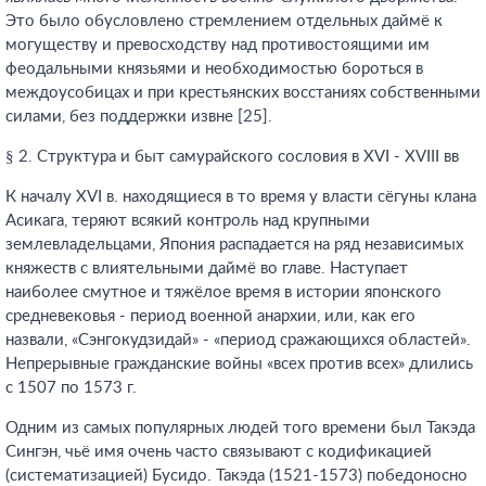
Это было обусловлено стремлением отдельных даймё к
могуществу и превосходству над противостоящими им
феодальными князьями и необходимостью бороться в
междоусобицах и при крестьянских восстаниях собственными
силами, без поддержки извне [25].
§ 2. Структура и быт самурайского сословия в XVI - XVIII вв
К началу XVI в. находящиеся в то время у власти сёгуны клана
Асикага, теряют всякий контроль над крупными
землевладельцами, Япония распадается на ряд независимых
княжеств с влиятельными даймё во главе. Наступает
наиболее смутное и тяжёлое время в истории японского
средневековья - период военной анархии, или, как его
назвали, «Сэнгокудзидай» - «период сражающихся областей».
Непрерывные гражданские войны «всех против всех» длились
с 1507 по 1573 г.
Одним из самых популярных людей того времени был Такэда
Сингэн, чьё имя очень часто связывают с кодификацией
(систематизацией) Бусидо. Такэда (1521-1573) победоносно