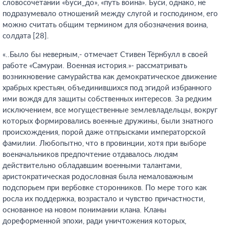
словосочетании «буси_до», «путь воина». Буси, однако, не
подразумевало отношений между слугой и господином, его
можно считать общим термином для обозначения воина,
солдата [28].
«..Было бы неверным,- отмечает Стивен Тёрнбулл в своей
работе «Самураи. Военная история.»- рассматривать
возникновение самурайства как демократическое движение
храбрых крестьян, объединившихся под эгидой избранного
ими вождя для защиты собственных интересов. За редким
исключением, все могущественные землевладельцы, вокруг
которых формировались военные дружины, были знатного
происхождения, порой даже отпрысками императорской
фамилии. Любопытно, что в провинции, хотя при выборе
военачальников предпочтение отдавалось людям
действительно обладавшим военными талантами,
аристократическая родословная была немаловажным
подспорьем при вербовке сторонников. По мере того как
росла их поддержка, возрастало и чувство причастности,
основанное на новом понимании клана. Кланы
дореформенной эпохи, ради уничтожения которых,