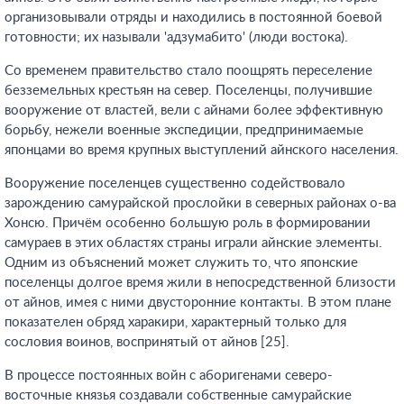
организовывали отряды и находились в постоянной боевой
готовности; их называли 'адзумабито' (люди востока).
Со временем правительство стало поощрять переселение
безземельных крестьян на север. Поселенцы, получившие
вооружение от властей, вели с айнами более эффективную
борьбу, нежели военные экспедиции, предпринимаемые
японцами во время крупных выступлений айнского населения.
Вооружение поселенцев существенно содействовало
зарождению самурайской прослойки в северных районах о-ва
Хонсю. Причём особенно большую роль в формировании
самураев в этих областях страны играли айнские элементы.
Одним из объяснений может служить то, что японские
поселенцы долгое время жили в непосредственной близости
от айнов, имея с ними двусторонние контакты. В этом плане
показателен обряд харакири, характерный только для
сословия воинов, воспринятый от айнов [25].
В процессе постоянных войн с аборигенами северо-
восточные князья создавали собственные самурайские