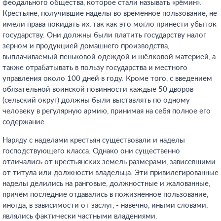
феодального общества, которое стали называть «рёмин».
Крестьяне, получившие наделы во временное пользование, не
имели права покидать их, так как это могло принести убыток
государству. Они должны были платить государству налог
зерном и продукцией домашнего производства,
выплачиваемый пеньковой одеждой и шёлковой материей, а
также отрабатывать в пользу государства и местного
управления около 100 дней в году. Кроме того, с введением
обязательной воинской повинности каждые 50 дворов
(сельский округ) должны были выставлять по одному
человеку в регулярную армию, принимая на себя полное его
содержание.
Наряду с наделами крестьян существовали и наделы
господствующего класса. Однако они существенно
отличались от крестьянских земель размерами, зависевшими
от титула или должности владельца. Эти привилегированные
наделы делились на ранговые, должностные и жалованные,
причём последние отдавались в пожизненное пользование,
иногда, в зависимости от заслуг, - навечно, иными словами,
являлись фактически частными владениями.