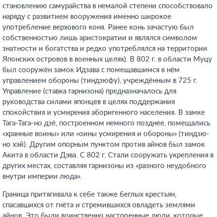
становлению самурайства в немалой степени способствовало
наряду с развитием вооружения именно широкое
употребление верхового коня. Ранее конь зачастую был
собственностью лишь аристократии и являлся символом
знатности и богатства и редко употреблялся на территории
Японских островов в военных целях). В 802 г. в области Муцу
был сооружён замок Идзава с помещавшимся в нём
управлением обороны (тиндзюфу), учреждённым в 725 г.
Управление (ставка гарнизона) предназначалось для
руководства силами японцев в целях поддержания
спокойствия и усмирения аборигенного населения. В замке
Тага-Тага-но дзё, построенном немного позднее, помещались
«хранные воины» или «оины усмирения и обороны» (тиндзю-
но хэй). Другим опорным пунктом против айнов был замок
Акита в области Дэва. С 802 г. Стали сооружать укрепления в
других местах, составляя гарнизоны из «разного неудобного
внутри империи люда».
Граница притягивала к себе также беглых крестьян,
спасавшихся от гнёта и стремившихся овладеть землями
айнов. Это были воинственно настроенные люди, которые