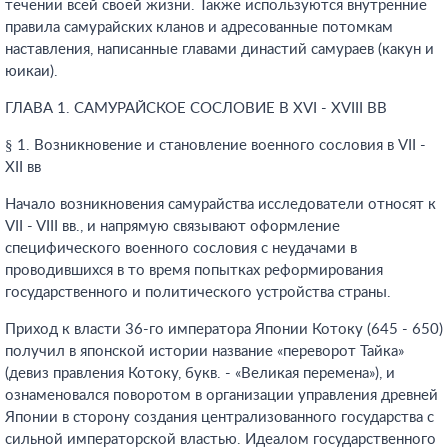
течении всей своей жизни. Также используются внутренние
правила самурайских кланов и адресованные потомкам
наставления, написанные главами династий самураев (какун и
юикаи).
ГЛАВА 1. САМУРАЙСКОЕ СОСЛОВИЕ В XVI - XVIII ВВ
§ 1. Возникновение и становление военного сословия в VII -
XII вв
Начало возникновения самурайства исследователи относят к
VII - VIII вв., и напрямую связывают оформление
специфического военного сословия с неудачами в
проводившихся в то время попытках реформирования
государственного и политического устройства страны.
Приход к власти 36-го императора Японии Котоку (645 - 650)
получил в японской истории название «переворот Тайка»
(девиз правления Котоку, букв. - «Великая перемена»), и
ознаменовался поворотом в организации управления древней
Японии в сторону создания централизованного государства с
сильной императорской властью. Идеалом государственного