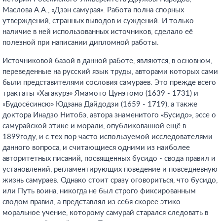
Маслова А.А., «Дзэн самурая». Работа полна спорных
утверждений, странных выводов и суждений. И только
наличие в ней использованных источников, сделало её
полезной при написании дипломной работы.
Источниковой базой в данной работе, являются, в основном,
переведенные на русский язык труды, авторами которых сами
были представителями сословия самураев. Это прежде всего
трактаты «Хагакурэ» Ямамото Цунэтомо (1639 - 1731) и
«Будосёсинсю» Юдзана Дайдодзи (1659 - 1719), а также
доктора Инадзо Нитобэ, автора знаменитого «Бусидо», эссе о
самурайской этике и морали, опубликованной ещё в
1899году, и с тех пор часто используемой исследователями
данного вопроса, и считающиеся одними из наиболее
авторитетных писаний, посвященных бусидо - свода правил и
установлений, регламентирующих поведение и повседневную
жизнь самураев. Однако стоит сразу оговориться, что бусидо,
или Путь воина, никогда не был строго фиксированным
сводом правил, а представлял из себя скорее этико-
моральное учение, которому самурай старался следовать в