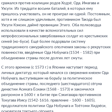
сражался против коалиции родов Ходзё, Ода, Имагава и
Уэсуги. Из тридцати восьми баталий, в которых ему
пришлось участвовать, он не проиграл ни одной. Постоянным,
хотя и не слишком удачливым, противником Такэда был
Уэсуги Кэнсин, даймё провинции Этиго. Оба полководца
использовали в качестве вспомогательных сил
непрофессиональных завербованных солдат из крестьянских
семей (но-буси). Ещё более подорвали систему
традиционного самурайского ополчения законы о рекрутских
повинностях, введённые Ода Нобунага (1534 - 1582) при
объединении страны после долгих лет смуты.
С этого времени (с 1573 г.) в Японии наступает период
личных диктатур, который начался со свержения князем Ода
Нобунага, выступившим на борьбу за политическое
объединение страны, последнего (шестнадцатого) сёгуна
династии Асикага Ёсиаки (1568 - 1573) и закончился
разгромом в 1600 г. в битве при Сэкигахара противников
Токугава Иэясу (1542-1616; правление - 1600 - 1605),
продолжателя политики Ода Нобунага и Тоётоми Хидэёси,
основателя третьего сёгуната.