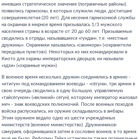
имевших стратегическое значение (пограничные районы),
появились гарнизоны, в которых служили люди, достигшие
совершеннолетия (20 лет). Для несения гарнизонной службы
на окраинах в мирное время призывалась 1/3 мужского
населения страны в возрасте от 20 до 60 лет. Призываемые
сводились в отряды, называвшиеся «гундан», т.е. «местные
дружины». Охранники назывались «сакимори» («охранители
передовых пунктов»). Некоторых из них командировали в
Киото для охраны императорских дворцов, их называли
«эдзи» («охранные мужи»).
В военное время несколько дружин соединялись в армию -
«итигун» под командованием воеводы - «сёгуна», три армии в
свою очередь сводились в одну большую, управляемую
«тайсёгуном» («великий» сёгун), которому император жаловал
меч - знак воеводских полномочий. После военных походов
войска распускались, их оружие складывалось в амбары.
Этим оружием ведало одно из шести учреждённых
министерств (военное министерство). Дружинников-
самураев, оформившихся затем в сословие воинов, в то время
ещё не было. Реформы Тайка установили также поземельные