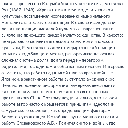
школы, профессора Колумбийского университета, Бенедикт
Рут (1887-1948)- «Хризантема и меч: модели японской
культуры», посвященная исследованию национального
менталитета и характера японцев. В основе исследования
лежит концепция «моделей культуры», направленная на
выявление присущего каждой культуре единства. В качестве
центрального момента японского характера и японской
культуры, Р. Бенедикт выделяет иерархический принцип,
понятия «подобающего места», разворачивающегося как
сложная система долга: долга перед императором,
родителями, господином и собственным именем. Интересно
отметить, что работа над книгой шла во время войны с
Японией, а заказчиком работы выступало американское
Ведомство военной информации, намеревавшееся найти
ключ к пониманию «самого чуждого из всех военных
противников» США. Поэтому неудивительно, что в своей
работе автор часто обращается к принципам идеологии
самурайского сословия, как определяющим факторам
боевого духа японцев. К этой же группе можно отнести и
работу Спеваковского А.Б. « Религия синто и войны», где