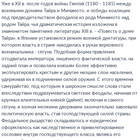
Уже в XII в. после годов войны Гэмпэй (1180 - 1185) между
военными домами Тайра и Минамото, и победы коалиции
под предводительством феодалов из рода Минамото над
родом Тайра, чья драматическая история изложена в
знаменитом памятнике литературы XIII в. - «Повесть о доме
Тайра», в Японии установился режим военной диктатуры, при
котором власть в стране находилась в руках верховного
военачальника - сёгуна. Подобная форма правления
отодвигала императора, лишённого фактической власти, на
задний план и позволяла князьям более эффективно
эксплуатировать крестьян и другие низшие слои населения,
удерживая их в подчинении силой оружия. С этого времени
самурайство, под которым в широком смысле слова стали
впоследствии подразумеваться светские феодалы, начиная от
крупных влиятельных князей (даймё), включая и самого
сёгуна, и кончая мелкими дворянами окончательно завоевало
политическую власть, став господствующей силой страны.
Феодальное рыцарство складывалось и юридически
оформлялось как наследственное и привилегированное
сословие внутри господствующего класса, являясь его