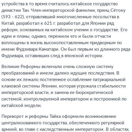
устройства в то время считалось китайское государство
династии Тан. Член императорской фамилии, принц Сётоку
(593 - 622), отправлявший многочисленные посольства в
Китай, разработал к 621 г. разработал для Японии ряд
реформ, основанных на китайском учении о государстве. Его
идеи и планы, однако, пережили его и были отчасти
воплощены в жизнь высокопоставленным придворным по
имени Фудзивара Каматари. Он был первым из длинного ряда
Фудзивара, оставивших след в японской истории.
Великие Реформы включали очень сложную систему
преобразований и имели далеко идущие последствия. В
основе их лежало постепенное ослабление патриархальной
клановой системы Японии, которая угрожала стабильности
императорской власти, и замена ее бюрократической
системой, контролируемой императором и построенной по
китайской модели.
Переворот и реформы Тайка оформили возникновение
централизованного государства, обеспеченного регулярной
армией, во главе с наследственным императором. В областях,