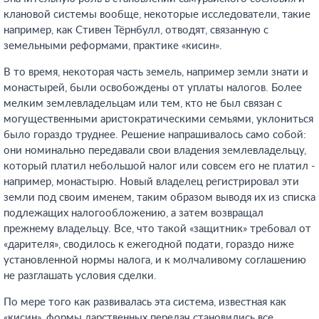
клановой системы вообще, некоторые исследователи, такие
например, как Стивен Тёрнбулл, отводят, связанную с
земельными реформами, практике «кисин».
В то время, некоторая часть земель, например земли знати и
монастырей, были освобождены от уплаты налогов. Более
мелким землевладельцам или тем, кто не был связан с
могущественными аристократическими семьями, уклониться
было гораздо труднее. Решение напрашивалось само собой:
они номинально передавали свои владения землевладельцу,
который платил небольшой налог или совсем его не платил -
например, монастырю. Новый владелец регистрировал эти
земли под своим именем, таким образом выводя их из списка
подлежащих налогообложению, а затем возвращал
прежнему владельцу. Все, что такой «защитник» требовал от
«дарителя», сводилось к ежегодной подати, гораздо ниже
установленной нормы налога, и к молчаливому соглашению
не разглашать условия сделки.
По мере того как развивалась эта система, известная как
«кисин», формы дарственных передач становились все