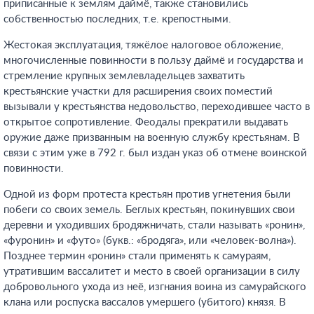
приписанные к землям даймё, также становились
собственностью последних, т.е. крепостными.
Жестокая эксплуатация, тяжёлое налоговое обложение,
многочисленные повинности в пользу даймё и государства и
стремление крупных землевладельцев захватить
крестьянские участки для расширения своих поместий
вызывали у крестьянства недовольство, переходившее часто в
открытое сопротивление. Феодалы прекратили выдавать
оружие даже призванным на военную службу крестьянам. В
связи с этим уже в 792 г. был издан указ об отмене воинской
повинности.
Одной из форм протеста крестьян против угнетения были
побеги со своих земель. Беглых крестьян, покинувших свои
деревни и уходивших бродяжничать, стали называть «ронин»,
«фуронин» и «футо» (букв.: «бродяга», или «человек-волна»).
Позднее термин «ронин» стали применять к самураям,
утратившим вассалитет и место в своей организации в силу
добровольного ухода из неё, изгнания воина из самурайского
клана или роспуска вассалов умершего (убитого) князя. В