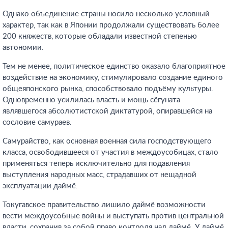
Однако объединение страны носило несколько условный
характер, так как в Японии продолжали существовать более
200 княжеств, которые обладали известной степенью
автономии.
Тем не менее, политическое единство оказало благоприятное
воздействие на экономику, стимулировало создание единого
общеяпонского рынка, способствовало подъёму культуры.
Одновременно усилилась власть и мощь сёгуната
являвшегося абсолютистской диктатурой, опиравшейся на
сословие самураев.
Самурайство, как основная военная сила господствующего
класса, освободившееся от участия в междоусобицах, стало
применяться теперь исключительно для подавления
выступления народных масс, страдавших от нещадной
эксплуатации даймё.
Токугавское правительство лишило даймё возможности
вести междоусобные войны и выступать против центральной
власти, сохранив за собой право контроля над даймё. У даймё,