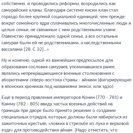
собственно, и проводились реформы, возродились как
самурайские кланы. Благодаря системе кисин клан стал
гораздо более крупной социальной единицей, чем прежде:
вокруг семейного ядра сплачивались многочисленные люди и
целые семьи, не связанные с ним родственными узами.
Главенство принадлежало одной семье, а все остальные
самураи были ей не родственниками, а наследственными
вассалами [28, C.32]…»
Ну и конечно, одной из важнейших предпосылок для
образования сословия самураев, упоминавшихся ранее,
являлись непрекращающиеся военные столкновения с
аборигенами северо-востока страны - айнами (фигурирующие
в японских хрониках под названиями эмиси, или эдзо).
Ещё в период правления императоров Конин (770 - 781) и
Камму (782 - 805) ввиду частых военных действий на
границах при дворе было принято решение о создании
специальных отрядов, которые должны были набираться из
зажиточных крестьян, «ловких в стрельбе из лука и верховой
езде» для противодействия айнам. (Надо отметить, что