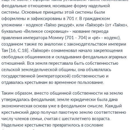
феодальные отношения, носившие форму надельной
системы. Основные принципы этой системы были
оформлены и зафиксированы в 701 г. В гражданском
уложении - кодексе «Тайхо рицурё», или «Тайхорё» (от «Тайхо»,
буквально «Великое сокровище» - название периода
правления императора Момму (701 - 704) и «рё» - кодекс),
созданном также по аналогии с законодательством империи
Тан [16, С.18]. «Тайхорё» ознаменовал начало закрепощения
свободных общинников и складывания феодальных аграрных
отношений. Вся земля переставала быть собственностью
сельской земледельческой общины, она объявлялась
государственной (императорской) собственностью и
отдавалась крестьянам во временное пользование.
Таким образом, вместо общинной собственности на землю
утверждалась феодальная; земле юридически была дана
экономическая основа уже в феодальном смысле. Каждый
крестьянский двор получал пахотную землю соответственно
числу членов семьи, считая с шестилетнего возраста.
Надельное крестьянство превратилось в сословие