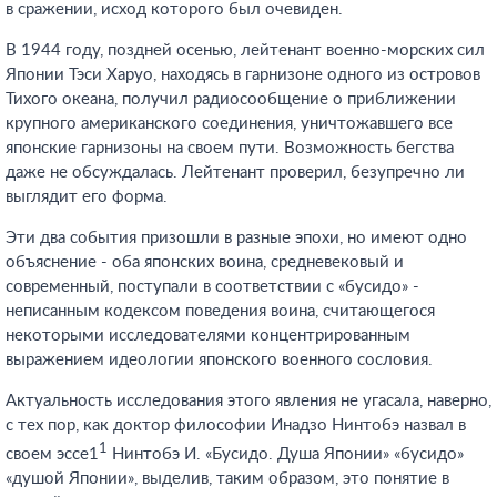
в сражении, исход которого был очевиден.
В 1944 году, поздней осенью, лейтенант военно-морских сил
Японии Тэси Харуо, находясь в гарнизоне одного из островов
Тихого океана, получил радиосообщение о приближении
крупного американского соединения, уничтожавшего все
японские гарнизоны на своем пути. Возможность бегства
даже не обсуждалась. Лейтенант проверил, безупречно ли
выглядит его форма.
Эти два события призошли в разные эпохи, но имеют одно
объяснение - оба японских воина, средневековый и
современный, поступали в соответствии с «бусидо» -
неписанным кодексом поведения воина, считающегося
некоторыми исследователями концентрированным
выражением идеологии японского военного сословия.
Актуальность исследования этого явления не угасала, наверно,
с тех пор, как доктор философии Инадзо Нинтобэ назвал в
1
своем эссе1
Нинтобэ И. «Бусидо. Душа Японии» «бусидо»
«душой Японии», выделив, таким образом, это понятие в