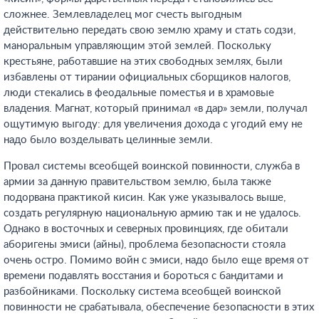
сложнее. Землевладелец мог счесть выгодным
действительно передать свою землю храму и стать содзи,
маноральным управляющим этой землей. Поскольку
крестьяне, работавшие на этих свободных землях, были
избавлены от тирании официальных сборщиков налогов,
люди стекались в феодальные поместья и в храмовые
владения. Магнат, который принимал «в дар» земли, получал
ощутимую выгоду: для увеличения дохода с угодий ему не
надо было возделывать целинные земли.
Провал системы всеобщей воинской повинности, служба в
армии за данную правительством землю, была также
подорвана практикой кисин. Как уже указывалось выше,
создать регулярную национальную армию так и не удалось.
Однако в восточных и северных провинциях, где обитали
аборигены эмиси (айны), проблема безопасности стояла
очень остро. Помимо войн с эмиси, надо было еще время от
времени подавлять восстания и бороться с бандитами и
разбойниками. Поскольку система всеобщей воинской
повинности не срабатывала, обеспечение безопасности в этих