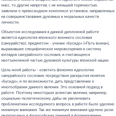
масс, то другие напротив, с не меньшей горячностью,
заявляли о превосходном комплексе установок, направленных
на совершенствование духовных и моральных качеств
личности.
Объектом исследования в данной дипломной работе
является идеология японского военного сословия
(самурайство), предметом - учение «бусидо» («Путь воина»),
выражавшее специфическое мировоззрения и систему
взглядов самурайского сословия, и считающееся
неотъемлемой частью духовной культуры японской нации.
Цель моей работы - осветить феномен идеологии
самурайского сословия, посредством раскрытия понятия
«бусидо», и по возможности, дать представление о
многообразии данного явления. Это основной подход в
работе. Поэтому некоторым аспектам явления, например,
социально-политическому, дабы не увеличивать
проблематики исследуемого вопроса, в работе было уделено
минимум внимания. Так же минимум внимания уделено роли
религиозных и философских течений в формировании