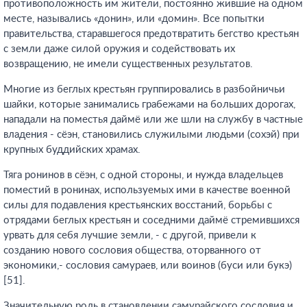
противоположность им жители, постоянно жившие на одном
месте, назывались «донин», или «домин». Все попытки
правительства, старавшегося предотвратить бегство крестьян
с земли даже силой оружия и содействовать их
возвращению, не имели существенных результатов.
Многие из беглых крестьян группировались в разбойничьи
шайки, которые занимались грабежами на больших дорогах,
нападали на поместья даймё или же шли на службу в частные
владения - сёэн, становились служилыми людьми (сохэй) при
крупных буддийских храмах.
Тяга ронинов в сёэн, с одной стороны, и нужда владельцев
поместий в ронинах, используемых ими в качестве военной
силы для подавления крестьянских восстаний, борьбы с
отрядами беглых крестьян и соседними даймё стремившихся
урвать для себя лучшие земли, - с другой, привели к
созданию нового сословия общества, оторванного от
экономики,- сословия самураев, или воинов (буси или букэ)
[51].
Значительную роль в становлении самурайского сословия и