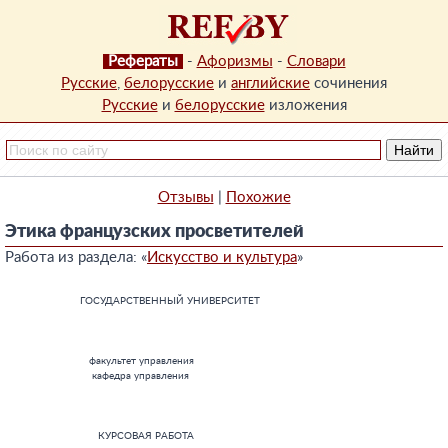
Рефераты
-
Афоризмы
-
Словари
Русские
,
белорусские
и
английские
сочинения
Русские
и
белорусские
изложения
Отзывы
|
Похожие
Этика французских просветителей
Работа из раздела: «
Искусство и культура
»