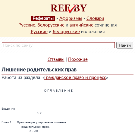
Рефераты
-
Афоризмы
-
Словари
Русские
,
белорусские
и
английские
сочинения
Русские
и
белорусские
изложения
Отзывы
|
Похожие
Лишение родительских прав
Работа из раздела: «
Гражданское право и процесс
»