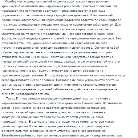
которые она
получает на детей пропивает, пьяные драки, которые она устраивает в
квартире  со своими сожителями вынуждают детей убегать из  дома,
попрошайничать.  В результате такого отношения со стороны матери у всех
детей гипотрофия II степени, у троих детский невроз, у одного задержка
речевого развития. В данный момент Отделом народного образования
Балтийского района готовиться исковое заявление о лишении родительских прав
гр.Г.  в отношении ее несовершеннолетних детей.
     При лишении родительских прав по данному основанию возникает проблема
с установлением вины родителей. С одной стороны, хронический алкоголизм и
наркомания являются болезнью, и нельзя ставить в вину кому-либо ее наличие.
Когда эти заболевания достигают хронической формы, родители уже не могут
прекратить употребление данных веществ без серьезного медицинского
вмешательства. С другой стороны, алкоголизм и наркомания возникают в
результате сознательного доведения себя до такого состояния, и здесь можно
говорить о вине. Неправомерные действия в отношении детей обычно
совершаются такими родителями в состоянии алкогольного или наркотического
опьянения, когда они не способны давать себе отчет в своих действиях и
руководить ими. В нормальном состоянии они  искренне раскаиваются в
совершенном. Проблема установления вины в отношении действий хронических
наркоманов или алкоголиков настолько сложна, что иногда можно говорить о
том, что на практике при рассмотрении данной категории дел вопрос о вине
вообще не ставится. Достаточно установления факта алкоголизма или
наркомании и совершения родителями в отношении детей противоправных
действий.
      Совершение родителями умышленного преступления против жизни или
здоровья ребенка или своего супруга впервые включено в семейное
законодательство в качестве основания для лишения родительских прав.  Здесь
имеются в виду осознанные, целенаправленные действия, совершенные
родителями в отношении своих несовершеннолетних детей. Это может быть:
покушение на убийство ребенка, стремление довести его до самоубийства,
тяжкие телесные повреждения, побои, истязание, заражение венерической
болезнью или ВИЧ-инфекцией, оставление малолетнего в опасной, угрожающей
его жизни обстановке и т.п. Любое из перечисленных преступлений,
совершенное родителем, относится к числу тяжких, общественно опасных,
противных человеческой природе преступлений. Поэтому совершившее его лицо
заслуживает не только наказания, предусмотренного УК, но и семейно-правовой
ответственности в виде лишения родительских прав.
    Факт совершения преступления устанавливается приговором суда по
уголовному делу, однако, лишение родительских прав не может быть
произведено в уголовном процессе. Это связанно с тем, что российское
уголовное законодательство не содержит такого вида уголовного наказания,
как лишение родительских прав. Дело о лишении родительских прав
рассматривается отдельно в порядке гражданского судопроизводства.
Существует мнение, которого придерживаются, как правило, работники
прокуратуры, что вопрос о лишении родительских прав  должен
решаться  при рассмотрении судом уголовного дела.[11] Если суд
рассматривает в уголовном процессе иски о возмещении причиненного
преступником материального ущерба, то почему в таком же порядке не решать
вопрос о лишении подсудимого родительских прав. Следовательно, необходимо
внести в Уголовный кодекс норму, предусматривающую для родителей,
совершивших преступление против своих детей, дополнительную меру наказания
- лишение родительских прав. Противники этого предложения считают, что это
будет затруднять уголовный процесс т.к. будут требовать большой
дополнительной подготовки, вызова в судебное заседание свидетелей,
представителей органов местного управления.[12]
      На мой взгляд, никакого рода трудности возникать не должны, т.к.
совершение умышленного преступления против жизни или здоровья своего
ребенка  является самостоятельным основанием для лишения родительских прав
и достаточно приговора суда по этому преступлению, чтобы вопрос о лишении
родительских прав поставить в этом же производстве.  И необходимые в других
случаях заключения органа опеки и попечительства о целесообразности лишения
родительских прав, акты обследования жилищно-бытовых условий в данных делах
по существу ничего не изменят и существенного значения иметь не должны.
    Необходимо, чтобы приговором суда был установлен только сам факт
совершения родителем умышленного преступления; при этом присужден родитель
к отбыванию уголовного наказания или исполнение отсрочено, заменено
условным или он освобожден от него в порядке амнистии или помилования -
значение не имеет. При совершении родителем преступления против жизни или
здоровья ребенка его действия подпадают под признаки жестокого обращения
или злоупотребления родительскими правами. Однако, при наличии приговора
суда никакое дальнейшее исследование обстоятельств  дела не требуется,
поскольку в данном случае злоупотребление родительскими правами достигло
столь опасной степени, что было квалифицированно как уголовное
преступление. Так, 18.11.99г. Пузыревская Г.Д. судебной Коллегией  по
уголовным делам Калининградского областного суда была осуждена по п.п. в, д
ч.2 ст. 105 УК РФ на 12 лет лишения свободы за   умышленное убийство своего
малолетнего сына, совершенного с особой жестокостью.[13] Из материалов
уголовного дела следует, что придя домой в состоянии алкогольного опьянения
Пузыревская обнаружила, что ее двухлетний сын разбил три куриных яйца, этот
факт вывел ее из себя. «Она подошла к ребенку и несколько раз ударила его
по лицу. Потом схватила его за шиворот и со всей силой швырнула к двери,
малыш ударился о высокий порог. На этом экзекуция не закончилась. Подняв
сына как котенка, мать бросила его еще раз. Малыш лежал с запрокинутой
головой, из ран сочилась кровь. Тогда женщина стала месить беззащитное
тельце ногами. Бездыханное тело мать положила на ночь в кладовку. На утро
пульс не прощупывался, тогда мать решила уйти из квартиры. Вернулась она
через трое суток, почувствовав, что труп начал разлагаться, она решила
вынести его из квартиры и похоронить. На улице подозрительную женщину с
мешком на плече заметил проходящий мимо сотрудник милиции, который и
обнаружил труп малыша».2 Пузыревская является матерью еще четырех
несовершеннолетних детей, младшая из которых родилась в следственном
изоляторе, где находилась Пузыревская во время предварительного следствия.
В данный момент отдел образования Балтийского района г.Калининграда готовит
исковое заявление о лишении родительских прав в отношении всех ее
несовершеннолетних детей.
    Лишение родительских прав возможно, только если преступление было
совершенно умышленно, при этом форма умысла (прямой или косвенный) значения
не имеет. Неосторожное преступление само по себе не является основанием для
лишения родительских прав.
    Совершение родителем умышленного преступления против жизни или здоровья
своего супруга прежде всего предполагает случаи, когда такое преступление
совершается против другого родителя ребенка. Ранее данная ситуация не была
урегулирована законом. Родитель, причинивший тяжкие телесные повреждения
или виновный в убийстве отца или матери ребенка, после отбывания наказания
мог по-прежнему осуществлять родительские права в отношении ребенка. Так,
С. после отбытия наказания за убийство своей жены  вернулся домой и стал
«заниматься воспитанием» своей несовершеннолетней дочери, в связи с
возникшей угрозой жизни и здоровью девочка была изъята из семьи и
направлена в детский городской приют. И только после того как С. был
осужден по ст.156 УК РФ, по иску отдела образования был лишен родительских
прав.
      Жестокость в отношении супруга, несмотря на то, что это часто
травмировало ребенка не меньше, чем жестокость в отношении него самого, не
являлось основанием для лишения родительских прав, поскольку формально не
была направлена против ребенка. Поэтому в действующем Семейном Кодексе
совершение родителем умышленного преступления  против своего супруга
рассматривается как самостоятельное основание для лишения родительских
прав.
    На практике лишение родительских прав чаще всего производиться при
наличии сразу нескольких оснований. Обычно все правонарушения совершаются
на фоне злоупотребления алкоголем, а в последние годы все чаще и
наркотическими веществами. Однако родители далеко не всегда являются при
этом хроническими алкоголиками или наркоманами. Систематически находясь в
состоянии опьянения, они не способны осуществлять свои родительские права
надлежащим образом, дети оказываются без надзора. Использование большей
части семейного бюджета на приобретение спиртных напитков или наркотических
веществ  приводит к тому, что дети не получают самого необходимого. В
пьяном виде родители допускают в отношении детей жестокое обращение и
посягательства на половую неприкосновенность. Таким образом, имеет место
одновременно уклонение от выполнения родительских обязанностей и
злоупотребление родительскими правами. Особенно тяжелым оказывается
положение ребенка, когда таким образом ведут себя оба родителя или одинокая
мать, воспитывающая ребенка. Нередки случаи, когда дети живут в настоящем
притоне, каждая минута пребывания в котором  представляет для них
опасность.
    Каждое из названных в ст. 69 СК РФ оснований лишения родительских прав
предполагает  существования либо постоянного непосредственного контакта
родителей с детьми, либо представляет угрозу для несовершеннолетнего само
по себе. Так, родитель, который уклоняется от выполнения родительских
обязанностей, вовсе не обязательно должен проживать совместно с ребенком, а
злоупотребление родительским правом,  напротив, невозможно без
непосредственного с ним контакта. Это касается и жестокого обращения с
ребенком. Что же касается хронического алкоголизма, наркомании, то здесь
проживание с ребенком не обязательно. Вот почему могут быть лишены
родительских прав по этому основанию граждане, чьи дети находятся в детских
воспитательных учреждениях.
    С каким бы основанием лишения родительски