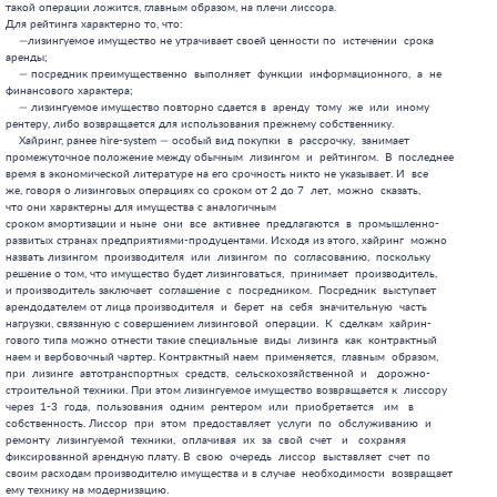
 И  все
же, говоря о лизинговых операциях со сроком от 2 до 7  лет,  можно  сказать,
что они характерны для имущества с аналогичным
сроком амортизации и ныне  они  все  активнее  предлагаются  в  промышленно-
развитых странах предприятиями-продуцентами. Исходя из этого, хайринг  можно
назвать лизингом  производителя  или  лизингом  по  согласованию,  поскольку
решение о том, что имущество будет лизинговаться,  принимает  производитель,
и производитель заключает  соглашение  с  посредником.  Посредник  выступает
арендодателем от лица производителя  и  берет  на  себя  значительную  часть
нагрузки, связанную с совершением лизинговой  операции.  К  сделкам  хайрин-
гового типа можно отнести такие специальные  виды  лизинга  как  контрактный
наем и вербовочный чартер. Контрактный наем  применяется,  главным  образом,
при  лизинге  автотранспортных  средств,  сельскохозяйственной  и   дорожно-
строительной техники. При этом лизингуемое имущество возвращается к  лиссору
через  1-3  года,  пользования  одним  рентером  или  приобретается   им   в
собственность. Лиссор  при  этом  предоставляет  услуги  по  обслуживанию  и
ремонту  лизингуемой  техники,  оплачивая  их  за  свой  счет   и   сохраняя
фиксированной арендную плату. В  свою  очередь  лиссор  выставляет  счет  по
своим расходам производителю имущества и в случае  необходимости  возвращает
ему технику на модернизацию.
Вербовочный чартер применяется как форма лизинга судов и,  реже,  самолетов.
Срок такого рода  сделок  обычно  составляет  3-8  лет,  и  посредник  несет
гораздо большую финансовую нагрузку, чем при  контрактном  найме.  Различают
вербовочный чартер без передачи имущества в собственность и  с  передачей  в
собственность. Обе эти формы широко практиковались «Совкомфлотом» в 70-х—80-
х годах с использованием зарубежных банков в качестве инвесторов-лиссоров.
Таким образом, хайринг действительно занимает промежуточное положение  между
обычным лизингом и рейтингом по характеру отношений  между  тремя  основными
участниками  лизинговой  операции:  лиссором,  рентером   и   производителем
имущества.
Во второй строке схемы 2 представлены три основных вида лизинговых сделок  в
зависимости от их  срочности,  то  есть  сопоставимости  срока  лизингования
имущества со сроком его  амортизации  и,  соответственно,  затратам  на  его
инвестирование.  Однако,  емкость  понятий   финансового,   оперативного   и
действительного  лизинга  несравнимо  больше  и  по  существу  они  частично
перекрываются понятиями обычного лизинга, хайринга, рейтинга.
К финансовому лизингу относятся, как правило,  контракты,  предусматривающие
выплату в течение  твердо  установленного  (основного  или  базового)  срока
арендных платежей, сумма которых достаточна для полного возмещения  расходов
лиссора,  связанных  с   приобретением,   имущества   и   реализацией   прав
собственника, а также обеспечением  ему  определенной  прибыли.  Амортизация
при этом происходит в течение основного срока аренды.  Существуют  различные
мнения о  том,  что  следует  считать  финансовым  лизингом.  Так,  эксперты
британской  «Ассоциации  лизинга  оборудования»  считают,   что   финансовым
лизингом следует называть любую арендную  операцию,  главной  целью  которой
является финансирование используемого рентером имущества, в течение  большей
части срока службы этого  имущества,  если  выбор  имущества  и   поставщика
осуществляется рентером. Такой  подход,  однако,  не  учитывает  возможность
опциона на покупку оборудования и вариантов хайринговых  сделок.  Правильнее
было бы назвать финансовым лизингом сделку, в результате  которой  имущество
амортизируется в течение одного срока лизингования.  Специфическими  чертами
этой формы лизинга являются:
— исключительное право рентера на пользование  имуществом  в  течение  всего
срока лизинга;
'     — наличие основного срока лизинга, в течение которого
 стороны не вправе односторонне  прекратить  действие  договора,  а  лиссор
возмещает свои  затраты  за  операцию;      —  обслуживание,  страхование  и
ответственность за имущество лежат на рентере;
— опцион на покупку рентером имущества по остаточной  цене  после  окончания
основного срока лизинга.
В отличие от финансового лизинга оперативный лизинг является формой  сделки,
при которой  не  происходит  полной  окупаемости  лизингуемого  имущества  в
течение одного периода лизингования.  По  своему  характеру  это  кратко-  и
среднесрочная  аренда,  применяемая  в  тех  случаях,   когда   пользователю
экономически  нецелесообразно  нести  весь  риск,  связанный   с   владением
имуществом. Диапазон срока аренды при | оперативном лизинге — от  нескольких
часов до 3 - 5 лет. ; Характерными чертами оперативного лизинга являются:
     —лишь частичная амортизация лизингуемого имущества  в  течение  одного
срока лизингования;
     — отнесение большей части обязанностей, связанных  с  '  обслуживанием
имущества, на счет лиссора;
     — наличие возможностей кратного лизингования.
    К оперативному лизингу можно отнести большинство лизинговых операций  с
имуществом, имеющим высокие темпы морального старения и  большинство  сделок
рентингового типа.
    Действительный лизинг занимает промежуточное положение между финансовым
и оперативным лизингом.  С  одной  стороны,  он  предусматривает  опцион  на
покупку  лизингуемого  имущества,  а  с  другой  —  предоставление  лиссором
дополнительных  услуг  рентеру  по  содержанию  и   страхованию   имущества.
Наиболее распространенные сроки действия лизинговых контрактов  4-5  лет.  В
США этот вид лизинга иногда называют нормативным лизингом.
    Таким образом, в первых 2-х строках схемы 2.  представлены  6  основных
видов  лизинговых  операций.  Термины,  обозначающие  эти  операции,   можно
назвать  определителями,  поскольку   они   определяют   основные   свойства
лизинговых сделок, но  практически  никогда  не  содержатся  в  названиях  и
формах договоров. (Они подразумеваются, исходя из условий контракта).
    В четырех нижних строках схемы 2 представлены названия видов  операций,
которые  можно  назвать  характеристическими,  поскольку  они   представляют
специфическую  особенность  лизинговой  сделки.  Эти  особенности   зачастую
требуют фиксации и упоминаются в соглашениях.
    Так, в зависимости оттого, кто был владельцем имущества,  используемого
по  лизингу  до  начала  сделки,  следует  различать  лизинг   собственника,
доверительный и возвратный лизинг.
    Когда  говорится  о  лизинге  собственника  (продавца),  называемом  за
рубежом контрактом типа вендер-лиз (от  англ.  vender-lease)  имеются  ввиду
операции, при которых  лизингу-емое  имущество  первоначально  находилось  у
предприятия-продуцента или торгового предприятия. Рентер  в  соответствии  с
вендер-лиз  контрактом  получает  имущество  от  лиссора  (это  может   быть
сбытовой филиал производителя, диллерская фирма, независимый инвестор)  и  в
дальнейшем отношения между ними строятся на чисто арендных принципах.
    Договора  ливеридж-лиз  (от  анг.  leverage-lease)  можно  назвать  еще
доверительным лизингом. В отличие от вендор-лизинга  лиссор  здесь  является
не просто посредником-инвестором. По условиям ливеридж-лиз контракта  лиссор
и   рентер    создают    доверительную    компанию,    которая,    приобретя
производственные фонды у прежнего владельца, передают  их  в  долговременное
пользование партнеру-рентеру. Таким образом,  повышается  заинтересованность
лиссора в бизнесе рентера.
    Третий вид контрактов этого ряда — сделки лиз-бэк  (от  англ.  sell-and-
back)  являются  сравнительно  новыми  в  мировой  экономической   практике.
Лизинговые  фирмы  смогли  к  ним  приступить,  лишь  получив   значительный
финансовый  резерв,  либо  контактируя  с  банками.  Согласно   этому   типу
контракта,  собственник  продает  свое  имущество  лиссору  с   условием   в
дальнейшем арендовать его. При  этом  бывший  собственник,  а  ныне  рентер,
должен вернуть с  процентами  полученную  от  такой  продажи  сумму  в  виде
арендной платы, а также нести расходы по содержанию лизингуемого  имущества.
Контракты лиз-бэк ныне составляют значительную  часть  операций,  проводимых
лизинговыми фирмами с подержанным оборудованием. Этот тип операций  является
удобной формой  финансирования,  позволяющей  фирмам  получать  значительные
налоговые льготы.
    Соглашения типа вендер-лиз, ливеридж-лиз и лиз-бэк  охватывают  по  сути
все основные варианты  посреднических  арендных  контрактов  с  промышленным
оборудованием, если характеризовать их в зависимость от характера  отношений
собственности.
Четвертая строка схемы 2  представляет  ряд  известных  названий  лизинговых
сделок в зависимости от характера инвестора ( лиссора). Это,  прежде  всего,
прямой лизинг  —  операция,  проводимая  самостоятельно  одним  посредником-
лиссором. В США такой лизинг соответствует понятию  «капитального  лизинга»,
дополненного некоторыми другими условиями лизингового  договора.  Это  также
групповой лизинг, при котором лиссор  использует  средства  третьей  стороны
для приобретения сдаваемого затем в  аренду  имущества.  При  этом  лиссером
часто выступает группа акционеров, каждый из которых вносит  свой  пай,  чем
уменьшает индивидуальный финансовый риск.
Еще более сложная форма — раздельный лизинг,  который  охватывает  множество
лиц на стороне заимодавцев (финансирующих учреждений), лиссоров  и  рентеров
и оформляется с помощью брокеров как сделка «в пакете», с  учетом  интересов
всех  ее  участников,  зачастую,  путем  создания  подставного  предприятия.
Обычно в сложном лизинге участвуют пять  сторон:  доверительный  собственник
(лиссор),  финансирующая   организация,   брокер,   учредители   подставного
предприятия и рентер.
    Таковы ступени постепенного усложнения лизинговых  сделок  от  наиболее
простых, с точки зрения состава  участников,  до  крупных,  имеющих  сложную
организационную структуру. -
    По  характеру  взаимодействия  между  лиссором  и  ренте-ром,   наличию
обязательств и характеру их выполнения после за