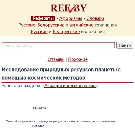
Рефераты
-
Афоризмы
-
Словари
Русские
,
белорусские
и
английские
сочинения
Русские
и
белорусские
изложения
Отзывы
|
Похожие
Исследование природных ресурсов планеты с
помощью космических методов
Работа из раздела: «
Авиация и космонавтика
»