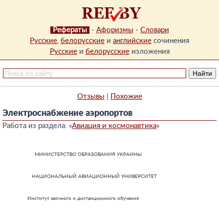
Рефераты
-
Афоризмы
-
Словари
Русские
,
белорусские
и
английские
сочинения
Русские
и
белорусские
изложения
Отзывы
|
Похожие
Электроснабжение аэропортов
Работа из раздела: «
Авиация и космонавтика
»