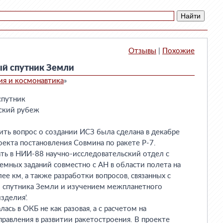
Отзывы
|
Похожие
ый спутник Земли
ия и космонавтика
»

эксплуатации спутника необходимы 12-15 наземных измерительных станций,
размещенных в различных пунктах территории СССР. Однако стремление
осуществить первый пуск спутника как можно быстрее, накладывало жесткие
ограничения на техническую оснащенность эксперимента. Требовалось, прежде
всего обеспечить минимальные доработки конструкции ракеты Р-7. На этом
этапе третья дополнительная ступень исключалась полностью. Приходилось
использовать имеющуюся тяжелую и энергоемкую систему телеизмерений,
применять электрохимические источники тока, резко ограничивающие
продолжительность работы аппаратуры. К сожалению не приходилось
рассчитывать на специально создаваемые пункты наблюдения, а ограничиваться
средствами, предназначенными для ракеты Р-7. Из-за таких вынужденных
ограничений приходилось рассчитывать всего на 7-10 суток полезной работы
спутника при теоретическом времени существования 2-12 недель, ограничить
объем получаемой информации и не надеяться на достаточную точность
измерений орбиты.
      Такой, заранее ограниченный подход оправдывался тем, что объект Д был
только предпосылкой для разработки объекта ОД, снабженного системой
ориентации, сбрасываемой кассетой для доставки результатов с орбиты на
Землю, легкой малогабаритной аппаратурой, а также солнечной батареей в
качестве источника энергии. С.П. Королев пользовался каждым случаем, чтобы
подчеркнуть перспективный характер начатых работ по созданию ИСЗ, и в
докладе на защите эскизного проекта отмечал: 'Несомненно, что работы по
созданию первого искусственного спутника Земли являются важным шагом на
пути проникновения человека во Вселенную, и несомненно, что мы вступаем, в
новую область работ по ракетной технике, связанную с созданием межпланетных
ракет'.
      Исходными моментами, определившими объем доработок ракеты Р-7, были
заданные вес аппарата и параметры орбиты - высота 200 км, обеспечивающей
достаточно длительное существование спутника.
      Актуальность разработки ИСЗ становилась все более очевидной. 24 июля
1956 г. состоялось совещание Главных конструкторов, на котором Королев
сообщил о международной конференции по спутнику, которая должна была
со