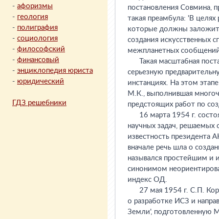
-
афоризмы
-
геология
-
полиграфия
-
социология
-
философский
-
финансовый
-
энциклопедия юриста
-
юридический
ГДЗ решебники