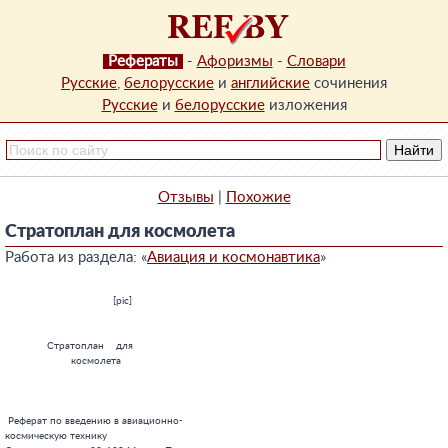
Рефераты
-
Афоризмы
-
Словари
Русские
,
белорусские
и
английские
сочинения
Русские
и
белорусские
изложения
Отзывы
|
Похожие
Стратоплан для космолета
Работа из раздела: «
Авиация и космонавтика
»