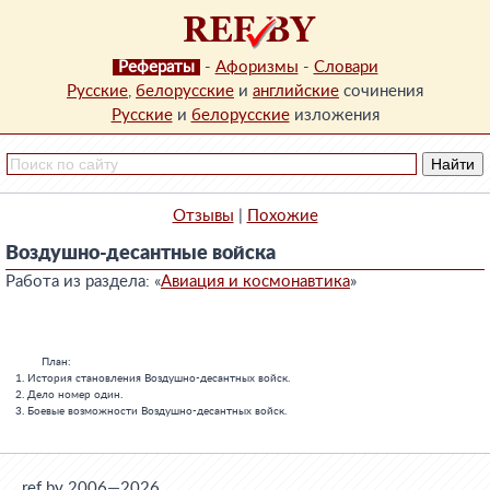
Рефераты
-
Афоризмы
-
Словари
Русские
,
белорусские
и
английские
сочинения
Русские
и
белорусские
изложения
Отзывы
|
Похожие
Воздушно-десантные войска
Работа из раздела: «
Авиация и космонавтика
»
           План:

   1. История становления Воздушно-десантных войск.

   2. Дело номер один.

   3. Боевые возможности Воздушно-десантных войск.

ref.by 2006—2026