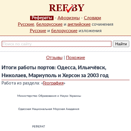
Рефераты
-
Афоризмы
-
Словари
Русские
,
белорусские
и
английские
сочинения
Русские
и
белорусские
изложения
Отзывы
|
Похожие
Итоги работы портов: Одесса, Ильичёвск,
Николаев, Мариуполь и Херсон за 2003 год
Работа из раздела: «
География
»