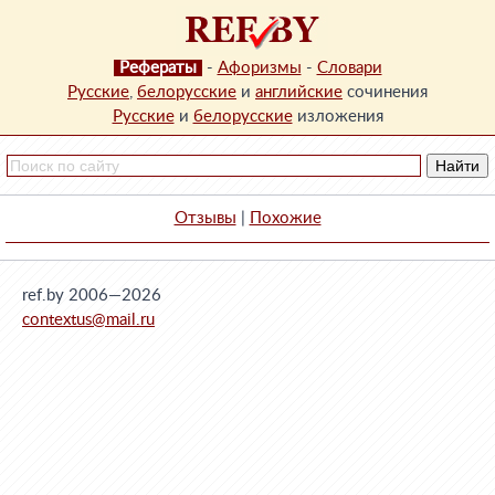
Рефераты
-
Афоризмы
-
Словари
Русские
,
белорусские
и
английские
сочинения
Русские
и
белорусские
изложения
Отзывы
|
Похожие
ref.by 2006—2026
contextus@mail.ru