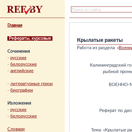
Главная
Рефераты, курсовые
Крылатые ракеты
Работа из раздела: «
Военн
Сочинения
-
русские
-
белорусские
-
английские
-
литературные герои
-
биографии
Изложения
-
русские
-
белорусские
Словари