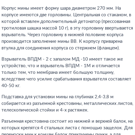
Корпус мины имеет форму шара диаметром 270 мм. На
корпусе имеются две горловины. Центральная со стаканом, в
которой вставлен дополнительный детонатор (прессованная
тротиловая шашка массой 10 г), в эту горловину ввертывается
взрыватель. Через горловину в нижней половине корпуса
производится заполнение мины ВВ. К корпусу приварена
втулка для соединения корпуса со стержнем (фланцем).
Взрыватель ВПДМ - 2 с запалом МД -10 имеет такое же
устройство, что и взрыватель ВПДМ - 1М и отличается
только тем, что мембрана имеет большую толщину,
вследствие чего усилие срабатывания взрывателя составляет
40-50 кг.
Подставка для установки мины на глубинах 2,4-3,8 м
собирается из разъемной крестовины, металлических листов,
телескопической стойки и 4-х растяжек.
Разъемная крестовина состоит из нижней и верхней балок, на
которых крепятся 4 стальных листа с помощью защелок. Для
переноски мин к концам балок прикручены ручки, а для