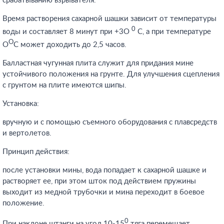
срабатыванию взрывателя.
Время растворения сахарной шашки зависит от температуры
0
воды и составляет 8 минут при +3О
С, а при температуре
О
О
С может доходить до 2,5 часов.
Балластная чугунная плита служит для придания мине
устойчивого положения на грунте. Для улучшения сцепления
с грунтом на плите имеются шипы.
Установка:
вручную и с помощью съемного оборудования с плавсредств
и вертолетов.
Принцип действия:
после установки мины, вода попадает к сахарной шашке и
растворяет ее, при этом шток под действием пружины
выходит из медной трубочки и мина переходит в боевое
положение.
0
При наклоне штанги на угол 10-15
тяга перемещает