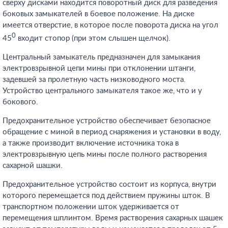
сверху дисками находится поворотный диск для разведения
боковых замыкателей в боевое положение. На диске
имеется отверстие, в которое после поворота диска на угол
0
45
входит стопор (при этом слышен щелчок).
Центральный замыкатель предназначен для замыкания
электровзрывной цепи мины при отклонении штанги,
задевшей за пролетную часть низководного моста.
Устройство центрального замыкателя такое же, что и у
бокового.
Предохранительное устройство обеспечивает безопасное
обращение с миной в период снаряжения и установки в воду,
а также производит включение источника тока в
электровзрывную цепь мины после полного растворения
сахарной шашки.
Предохранительное устройство состоит из корпуса, внутри
которого перемещается под действием пружины шток. В
транспортном положении шток удерживается от
перемещения шплинтом. Время растворения сахарных шашек