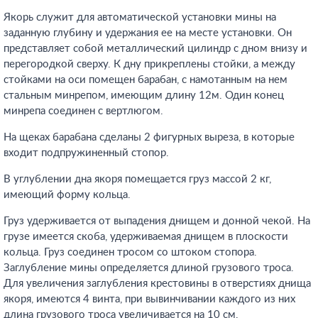
Якорь служит для автоматической установки мины на
заданную глубину и удержания ее на месте установки. Он
представляет собой металлический цилиндр с дном внизу и
перегородкой сверху. К дну прикреплены стойки, а между
стойками на оси помещен барабан, с намотанным на нем
стальным минрепом, имеющим длину 12м. Один конец
минрепа соединен с вертлюгом.
На щеках барабана сделаны 2 фигурных выреза, в которые
входит подпружиненный стопор.
В углублении дна якоря помещается груз массой 2 кг,
имеющий форму кольца.
Груз удерживается от выпадения днищем и донной чекой. На
грузе имеется скоба, удерживаемая днищем в плоскости
кольца. Груз соединен тросом со штоком стопора.
Заглубление мины определяется длиной грузового троса.
Для увеличения заглубления крестовины в отверстиях днища
якоря, имеются 4 винта, при вывинчивании каждого из них
длина грузового троса увеличивается на 10 см.