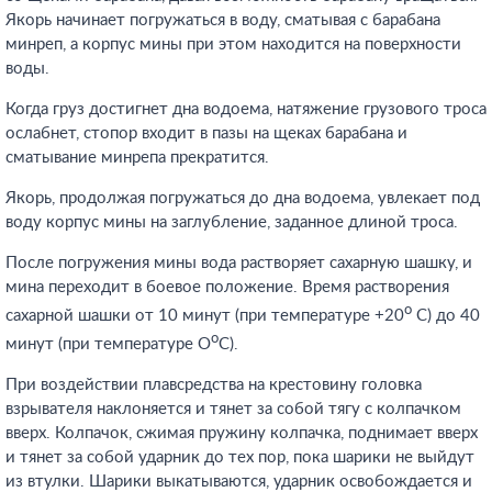
Якорь начинает погружаться в воду, сматывая с барабана
минреп, а корпус мины при этом находится на поверхности
воды.
Когда груз достигнет дна водоема, натяжение грузового троса
ослабнет, стопор входит в пазы на щеках барабана и
сматывание минрепа прекратится.
Якорь, продолжая погружаться до дна водоема, увлекает под
воду корпус мины на заглубление, заданное длиной троса.
После погружения мины вода растворяет сахарную шашку, и
мина переходит в боевое положение. Время растворения
о
сахарной шашки от 10 минут (при температуре +20
С) до 40
о
минут (при температуре О
С).
При воздействии плавсредства на крестовину головка
взрывателя наклоняется и тянет за собой тягу с колпачком
вверх. Колпачок, сжимая пружину колпачка, поднимает вверх
и тянет за собой ударник до тех пор, пока шарики не выйдут
из втулки. Шарики выкатываются, ударник освобождается и