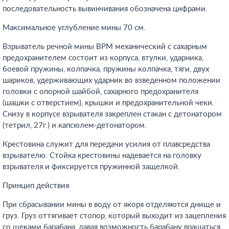
последовательность вывинчивания обозначена цифрами.
Максимальное углубление мины 70 см.
Взрыватель речной мины ВРМ механический с сахарным
предохранителем состоит из корпуса, втулки, ударника,
боевой пружины, колпачка, пружины колпачка, тяги, двух
шариков, удерживающих ударник во взведенном положении
головки с опорной шайбой, сахарного предохранителя
(шашки с отверстием), крышки и предохранительной чеки.
Снизу в корпусе взрывателя закреплен стакан с детонатором
(тетрил, 27г.) и капсюлем-детонатором.
Крестовина служит для передачи усилия от плавсредства
взрывателю. Стойка крестовины надевается на головку
взрывателя и фиксируется пружинной защелкой.
Принцип действия
При сбрасывании мины в воду от якоря отделяются днище и
груз. Груз оттягивает стопор, который выходит из зацепления
со щеками барабана, давая возможность барабану вращаться.