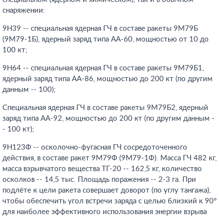
снаряжении:
9Н39 -- специальная ядерная ГЧ в составе ракеты 9М79Б
(9М79-1Б), ядерный заряд типа АА-60, мощностью от 10 до
100 кт;
9Н64 -- специальная ядерная ГЧ в составе ракеты 9М79Б1,
ядерный заряд типа АА-86, мощностью до 200 кт (по другим
данным -- 100);
Специальная ядерная ГЧ в составе ракеты 9М79Б2, ядерный
заряд типа АА-92, мощностью до 200 кт (по другим данным -
- 100 кт);
9Н123Ф -- осколочно-фугасная ГЧ сосредоточенного
действия, в составе ракет 9М79Ф (9М79-1Ф). Масса ГЧ 482 кг,
масса взрывчатого вещества ТГ-20 -- 162,5 кг, количество
осколков -- 14,5 тыс. Площадь поражения -- 2-3 га. При
подлёте к цели ракета совершает доворот (по углу тангажа),
чтобы обеспечить угол встречи заряда с целью близкий к 90°
для наиболее эффективного использования энергии взрыва