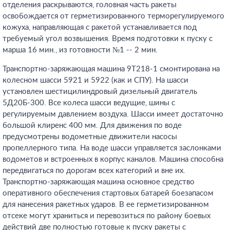
отделения раскрываются, головная часть ракеты
освобождается от герметизированного терморегулируемого
кожуха, направляющая с ракетой устанавливается под
требуемый угол возвышения. Время подготовки к пуску с
марша 16 мин., из готовности №1 -- 2 мин.
Транспортно-заряжающая машина 9Т218-1 смонтирована на
колесном шасси 5921 и 5922 (как и СПУ). На шасси
установлен шестицилиндровый дизельный двигатель
5Д20Б-300. Все колеса шасси ведущие, шины с
регулируемым давлением воздуха. Шасси имеет достаточно
большой клиренс 400 мм. Для движения по воде
предусмотрены водометные движители насосы
пропеллерного типа. На воде шасси управляется заслонками
водометов и встроенных в корпус каналов. Машина способна
передвигаться по дорогам всех категорий и вне их.
Транспортно-заряжающая машина основное средство
оперативного обеспечения стартовых батарей боезапасом
для нанесения ракетных ударов. В ее герметизированном
отсеке могут храниться и перевозиться по району боевых
действий две полностью готовые к пуску ракеты с