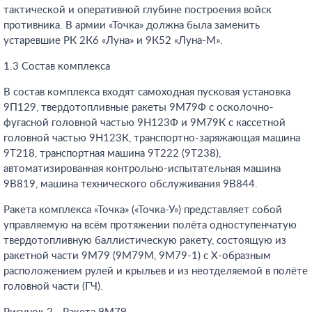
тактической и оперативной глубине построения войск
противника. В армии «Точка» должна была заменить
устаревшие РК 2К6 «Луна» и 9К52 «Луна-М».
1.3 Состав комплекса
В состав комплекса входят самоходная пусковая установка
9П129, твердотопливные ракеты 9М79Ф с осколочно-
фугасной головной частью 9Н123Ф и 9М79К с кассетной
головной частью 9Н123К, транспортно-заряжающая машина
9Т218, транспортная машина 9Т222 (9Т238),
автоматизированная контрольно-испытательная машина
9В819, машина технического обслуживания 9В844.
Ракета комплекса «Точка» («Точка-У») представляет собой
управляемую на всём протяжении полёта одноступенчатую
твердотопливную баллистическую ракету, состоящую из
ракетной части 9М79 (9М79М, 9М79-1) с Х-образным
расположением рулей и крыльев и из неотделяемой в полёте
головной части (ГЧ).