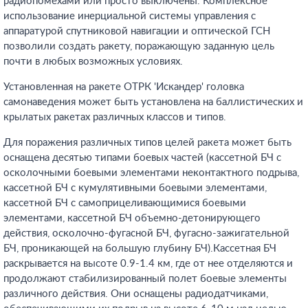
радиопомехами или просто выключены. Комплексное
использование инерциальной системы управления с
аппаратурой спутниковой навигации и оптической ГСН
позволили создать ракету, поражающую заданную цель
почти в любых возможных условиях.
Установленная на ракете ОТРК 'Искандер' головка
самонаведения может быть установлена на баллистических и
крылатых ракетах различных классов и типов.
Для поражения различных типов целей ракета может быть
оснащена десятью типами боевых частей (кассетной БЧ с
осколочными боевыми элементами неконтактного подрыва,
кассетной БЧ с кумулятивными боевыми элементами,
кассетной БЧ с самоприцеливающимися боевыми
элементами, кассетной БЧ объемно-детонирующего
действия, осколочно-фугасной БЧ, фугасно-зажигательной
БЧ, проникающей на большую глубину БЧ).Кассетная БЧ
раскрывается на высоте 0.9-1.4 км, где от нее отделяются и
продолжают стабилизированный полет боевые элементы
различного действия. Они оснащены радиодатчиками,