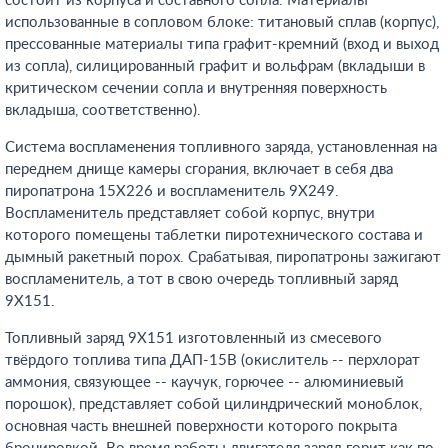
состоит из корпуса и составного сопла. Материалы
использованные в сопловом блоке: титановый сплав (корпус),
прессованные материалы типа графит-кремний (вход и выход
из сопла), силицированный графит и вольфрам (вкладыши в
критическом сечении сопла и внутренняя поверхность
вкладыша, соответственно).
Система воспламенения топливного заряда, установленная на
переднем днище камеры сгорания, включает в себя два
пиропатрона 15Х226 и воспламенитель 9Х249.
Воспламенитель представляет собой корпус, внутри
которого помещены таблетки пиротехнического состава и
дымный ракетный порох. Срабатывая, пиропатроны зажигают
воспламенитель, а тот в свою очередь топливный заряд
9Х151.
Топливный заряд 9Х151 изготовленный из смесевого
твёрдого топлива типа ДАП-15В (окислитель -- перхлорат
аммония, связующее -- каучук, горючее -- алюминиевый
порошок), представляет собой цилиндрический моноблок,
основная часть внешней поверхности которого покрыта