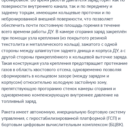
бронировкой. Во время работы двигателя заряд горит как по
поверхности внутреннего канала, так и по переднему и
заднему торцам, имеющим кольцевые проточки и по
небронированной внешней поверхности, что позволяет
обеспечить почти постоянную площадь горения в течение
всего времени работы ДУ. В камере сгорания заряд закреплён
при помощи узла крепления (из покрытого резиной
текстолита и металлического кольца), зажатого с одной
стороны между шпангоутом заднего днища и корпуса ДУ, а с
другой стороны прикреплённого к кольцевой выточке заряда.
Такая конструкция узла крепления предотвращает протекание
газов в область хвостового отсека, одновременно позволяя
сформировать в кольцевом зазоре (между зарядом и
корпусом) относительно холодную застойную зону,
препятствующую прогоранию стенок камеры сгорания и
одновременно компенсирующую внутреннее давление на
топливный заряд.
Ракета имеет автономную, инерциальную бортовую систему
управления, с гиростабилизированной платформой (ГСП) и
бортовым цифровым вычислительным комплексом (БЦВК).