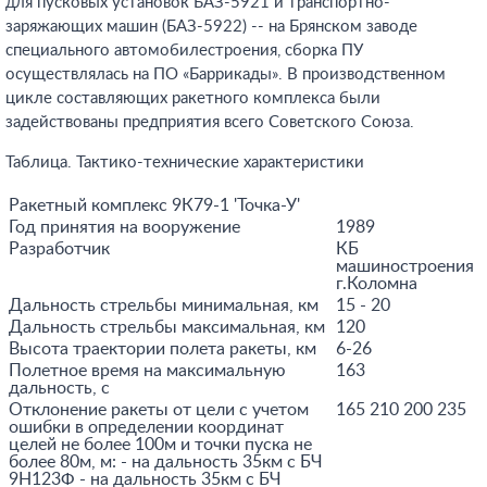
для пусковых установок БАЗ-5921 и транспортно-
заряжающих машин (БАЗ-5922) -- на Брянском заводе
специального автомобилестроения, сборка ПУ
осуществлялась на ПО «Баррикады». В производственном
цикле составляющих ракетного комплекса были
задействованы предприятия всего Советского Союза.
Таблица. Тактико-технические характеристики
Ракетный комплекс 9К79-1 'Точка-У'
Год принятия на вооружение
1989
Разработчик
КБ
машиностроения
г.Коломна
Дальность стрельбы минимальная, км
15 - 20
Дальность стрельбы максимальная, км
120
Высота траектории полета ракеты, км
6-26
Полетное время на максимальную
163
дальность, с
Отклонение ракеты от цели с учетом
165 210 200 235
ошибки в определении координат
целей не более 100м и точки пуска не
более 80м, м: - на дальность 35км с БЧ
9Н123Ф - на дальность 35км с БЧ