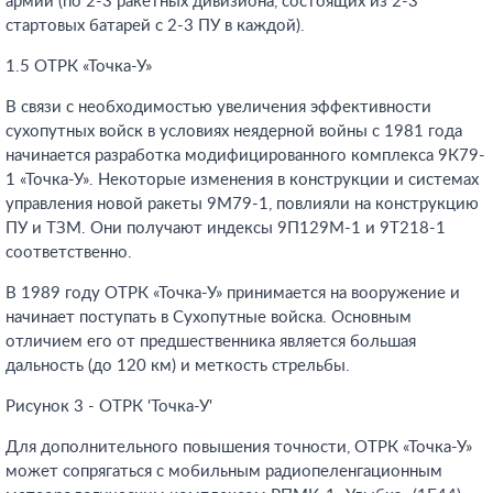
армий (по 2-3 ракетных дивизиона, состоящих из 2-3
стартовых батарей с 2-3 ПУ в каждой).
1.5 ОТРК «Точка-У»
В связи с необходимостью увеличения эффективности
сухопутных войск в условиях неядерной войны с 1981 года
начинается разработка модифицированного комплекса 9К79-
1 «Точка-У». Некоторые изменения в конструкции и системах
управления новой ракеты 9M79-1, повлияли на конструкцию
ПУ и ТЗМ. Они получают индексы 9П129М-1 и 9Т218-1
соответственно.
В 1989 году ОТРК «Точка-У» принимается на вооружение и
начинает поступать в Сухопутные войска. Основным
отличием его от предшественника является большая
дальность (до 120 км) и меткость стрельбы.
Рисунок 3 - ОТРК 'Точка-У'
Для дополнительного повышения точности, ОТРК «Точка-У»
может сопрягаться с мобильным радиопеленгационным