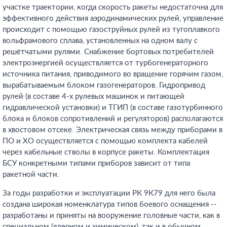
участке траектории, когда скорость ракеты недостаточна для
эффективного действия аэродинамических рулей, управление
происходит с помощью газоструйных рулей из тугоплавкого
вольфрамового сплава, установленных на одном валу с
решётчатыми рулями. Снабжение бортовых потребителей
электроэнергией осуществляется от турбогенераторного
источника питания, приводимого во вращение горячим газом,
вырабатываемым блоком газогенераторов. Гидропривод
рулей (в составе 4-х рулевых машинок и питающей
гидравлической установки) и ТГИП (в составе газотурбинного
блока и блоков сопротивлений и регуляторов) располагаются
в хвостовом отсеке. Электрическая связь между приборами в
ПО и ХО осуществляется с помощью комплекта кабелей
через кабельные стволы в корпусе ракеты. Комплектация
БСУ конкретными типами приборов зависит от типа
ракетной части.
За годы разработки и эксплуатации РК 9К79 для него была
создана широкая номенклатура типов боевого оснащения --
разработаны и приняты на вооружение головные части, как в
специальном (ядерном и химическом), так и в обычном