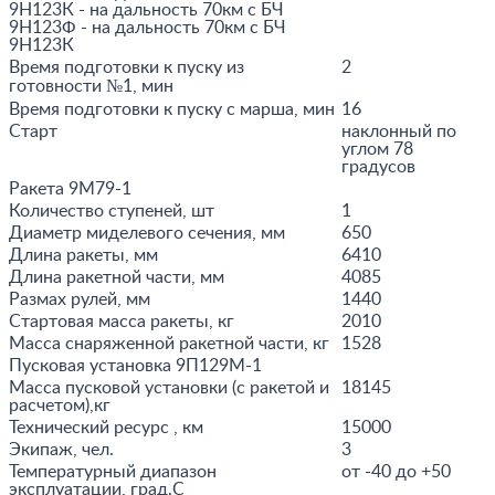
9Н123К - на дальность 70км с БЧ
9Н123Ф - на дальность 70км с БЧ
9Н123К
Время подготовки к пуску из
2
готовности №1, мин
Время подготовки к пуску с марша, мин
16
Старт
наклонный по
углом 78
градусов
Ракета 9М79-1
Количество ступеней, шт
1
Диаметр миделевого сечения, мм
650
Длина ракеты, мм
6410
Длина ракетной части, мм
4085
Размах рулей, мм
1440
Стартовая масса ракеты, кг
2010
Масса снаряженной ракетной части, кг
1528
Пусковая установка 9П129М-1
Масса пусковой установки (с ракетой и
18145
расчетом),кг
Технический ресурс , км
15000
Экипаж, чел.
3
Температурный диапазон
от -40 до +50
эксплуатации, град.С