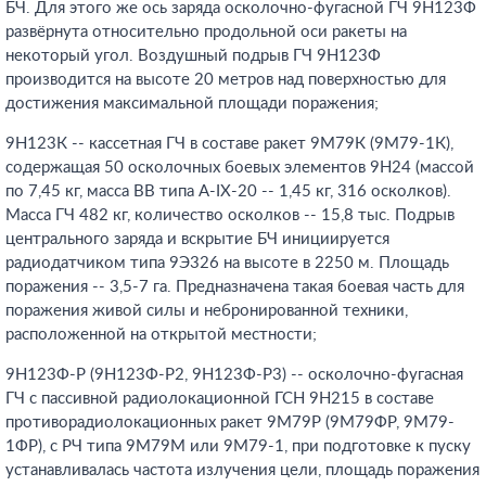
БЧ. Для этого же ось заряда осколочно-фугасной ГЧ 9Н123Ф
развёрнута относительно продольной оси ракеты на
некоторый угол. Воздушный подрыв ГЧ 9Н123Ф
производится на высоте 20 метров над поверхностью для
достижения максимальной площади поражения;
9Н123К -- кассетная ГЧ в составе ракет 9М79К (9М79-1К),
содержащая 50 осколочных боевых элементов 9Н24 (массой
по 7,45 кг, масса ВВ типа А-IX-20 -- 1,45 кг, 316 осколков).
Масса ГЧ 482 кг, количество осколков -- 15,8 тыс. Подрыв
центрального заряда и вскрытие БЧ инициируется
радиодатчиком типа 9Э326 на высоте в 2250 м. Площадь
поражения -- 3,5-7 га. Предназначена такая боевая часть для
поражения живой силы и небронированной техники,
расположенной на открытой местности;
9Н123Ф-Р (9Н123Ф-Р2, 9Н123Ф-Р3) -- осколочно-фугасная
ГЧ с пассивной радиолокационной ГСН 9Н215 в составе
противорадиолокационных ракет 9М79Р (9М79ФР, 9М79-
1ФР), с РЧ типа 9М79М или 9М79-1, при подготовке к пуску
устанавливалась частота излучения цели, площадь поражения