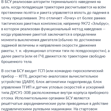
В БСУ реализован алгоритм терминального наведения на
цель, когда попадающая траектория рассчитывается на всём
протяжении полёта и ракета управляется вплоть до падения в
точку прицеливания. Это отличает «Точку» от более ранних
тактических ракетных комплексов, например 9К72 «Эльбрус»,
в котором реализован функциональный метод наведения --
когда управление ракетой заключается в определении
момента выключения двигателя (обычно по достижении
заданной величины и направления скорости движения
ракеты, т. н. «функционал отсечки тяги по псевдоскорости»), а
далее ракета (или её ГЧ) движется по траектории свободно
брошенного тела.
В состав БСУ входит ГСП (или командно-гироскопический
прибор -- КГП), дискретно-аналоговое вычислительное
устройство (ДАВУ), блок автоматики гидропривода, блок
управления ТГИП и датчик угловых скоростей и ускорений
типа ДУСУ1-30В расположенные внутри корпуса приборного
отсека. Исполнительными органами БСУ являются
решётчатые аэродинамические рули приводимые в действие
гидравлическими рулевыми машинками. На стартовом