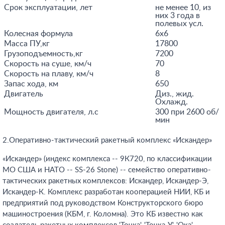
Срок эксплуатации, лет
не менее 10, из
них 3 года в
полевых усл.
Колесная формула
6x6
Масса ПУ,кг
17800
Грузоподъемность,кг
7200
Скорость на суше, км/ч
70
Скорость на плаву, км/ч
8
Запас хода, км
650
Двигатель
Диз., жид.
Охлажд.
Мощность двигателя, л.с
300 при 2600 об/
мин
2.Оперативно-тактический ракетный комплекс «Искандер»
«Искандер» (индекс комплекса -- 9К720, по классификации
МО США и НАТО -- SS-26 Stone) -- семейство оперативно-
тактических ракетных комплексов: Искандер, Искандер-Э,
Искандер-К. Комплекс разработан кооперацией НИИ, КБ и
предприятий под руководством Конструкторского бюро
машиностроения (КБМ, г. Коломна). Это КБ известно как