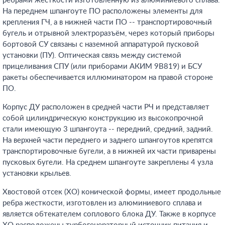
рёбрами жёсткости изготовленную из алюминиевого сплава.
На переднем шпангоуте ПО расположены элементы для
крепления ГЧ, а в нижней части ПО -- транспортировочный
бугель и отрывной электроразъём, через который приборы
бортовой СУ связаны с наземной аппаратурой пусковой
установки (ПУ). Оптическая связь между системой
прицеливания СПУ (или приборами АКИМ 9В819) и БСУ
ракеты обеспечивается иллюминатором на правой стороне
ПО.
Корпус ДУ расположен в средней части РЧ и представляет
собой цилиндрическую конструкцию из высокопрочной
стали имеющую 3 шпангоута -- передний, средний, задний.
На верхней части переднего и заднего шпангоутов крепятся
транспортировочные бугели, а в нижней их части приварены
пусковых бугели. На среднем шпангоуте закреплены 4 узла
установки крыльев.
Хвостовой отсек (ХО) конической формы, имеет продольные
ребра жесткости, изготовлен из алюминиевого сплава и
является обтекателем соплового блока ДУ. Также в корпусе