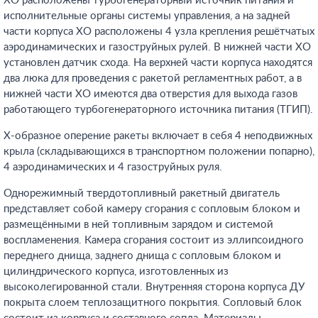
ХО расположены турбогенераторный источник питания и
исполнительные органы системы управления, а на задней
части корпуса ХО расположены 4 узла крепления решётчатых
аэродинамических и газоструйных рулей. В нижней части ХО
установлен датчик схода. На верхней части корпуса находятся
два люка для проведения с ракетой регламентных работ, а в
нижней части ХО имеются два отверстия для выхода газов
работающего турбогенераторного источника питания (ТГИП).
Х-образное оперение ракеты включает в себя 4 неподвижных
крыла (складывающихся в транспортном положении попарно),
4 аэродинамических и 4 газоструйных руля.
Однорежимный твердотопливный ракетный двигатель
представляет собой камеру сгорания с сопловым блоком и
размещёнными в ней топливным зарядом и системой
воспламенения. Камера сгорания состоит из эллипсоидного
переднего днища, заднего днища с сопловым блоком и
цилиндрического корпуса, изготовленных из
высоколегированной стали. Внутренняя сторона корпуса ДУ
покрыта слоем теплозащитного покрытия. Сопловый блок