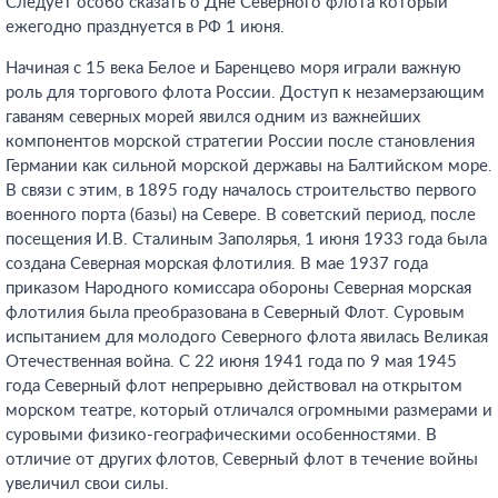
Следует особо сказать о Дне Северного флота который
ежегодно празднуется в РФ 1 июня.
Начиная с 15 века Белое и Баренцево моря играли важную
роль для торгового флота России. Доступ к незамерзающим
гаваням северных морей явился одним из важнейших
компонентов морской стратегии России после становления
Германии как сильной морской державы на Балтийском море.
В связи с этим, в 1895 году началось строительство первого
военного порта (базы) на Севере. В советский период, после
посещения И.В. Сталиным Заполярья, 1 июня 1933 года была
создана Северная морская флотилия. В мае 1937 года
приказом Народного комиссара обороны Северная морская
флотилия была преобразована в Северный Флот. Суровым
испытанием для молодого Северного флота явилась Великая
Отечественная война. С 22 июня 1941 года по 9 мая 1945
года Северный флот непрерывно действовал на открытом
морском театре, который отличался огромными размерами и
суровыми физико-географическими особенностями. В
отличие от других флотов, Северный флот в течение войны
увеличил свои силы.