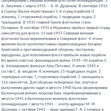
сформирована Северная военная флотилия (командующие: З.
А. Закупнев, с марта 1935 -- К. И. Душенов). В сентябре 1933
в Сороку (Белое море) пришёл 2-й отряд кораблей (1
эсминец, 1 сторожевой корабль, 1 подводная лодка, 2
тральщика). В 1935 главной базой флотилии стало
Полярное. В сентябре 1935 в Мурманск прибыл первый отряд
самолётов для флота. 11 мая 1937 Северная военная
флотилия была переименована в Северный флот. К этому
времени были укомплектованы первоочередные батареи
береговой и противовоздушной обороны, построены
аэродромы, для пополнения флота прибыли новые корабли.
Во время советско-финляндской войны 1939--40 корабли С.
ф. блокировали финскую базу Петсамо. К июню 1941 в
состав С. ф. входили: 8 эсминцев, 15 подводных лодок, 2
торпедных катера, 7 сторожевых кораблей, 2 тральщика и
116 самолётов. Для обороны побережья, баз, портов и
выполнения других задач в августе 1940 была сформирована
Беломорская военно-морская база, переформированная в
августе 1941 в Беломорскую военную флотилию
(командующие с августа 1941 -- контр-адмирал М. М.
Долинин, с октября 1941 -- вице-адмирал Г. А. Степанов, в