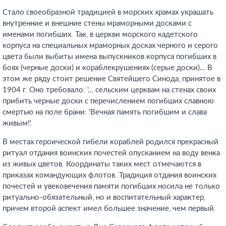
Стало своеобразной традицией в морских храмах украшать
внутренние и внешние стены мраморными досками с
именами погибших. Так, в церкви морского кадетского
корпуса на специальных мраморных досках черного и серого
цвета были выбиты имена выпускников корпуса погибших в
боях (черные доски) и кораблекрушениях (серые доски)… В
этом же ряду стоит решение Святейшего Синода, принятое в
1904 г. Оно требовало: '… сельским церквам на стенах своих
прибить черные доски с перечислением погибших славною
смертью на поле брани: 'Вечная память погибшим и слава
живым!'.
В местах героической гибели кораблей родился прекрасный
ритуал отдания воинских почестей опусканием на воду венка
из живых цветов. Координаты таких мест отмечаются в
приказах командующих флотов. Традиция отдания воинских
почестей и увековечения памяти погибших носила не только
ритуально-обязательный, но и воспитательный характер,
причем второй аспект имел большее значение, чем первый.