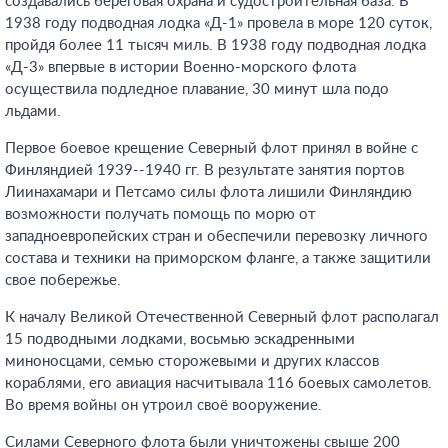
создавались береговая охрана и судостроительная база. В
1938 году подводная лодка «Д-1» провела в море 120 суток,
пройдя более 11 тысяч миль. В 1938 году подводная лодка
«Д-3» впервые в истории Военно-морского флота
осуществила подледное плавание, 30 минут шла подо
льдами.
Первое боевое крещение Северный флот принял в войне с
Финляндией 1939--1940 гг. В результате занятия портов
Лиинахамари и Петсамо силы флота лишили Финляндию
возможности получать помощь по морю от
западноевропейских стран и обеспечили перевозку личного
состава и техники на приморском фланге, а также защитили
свое побережье.
К началу Великой Отечественной Северный флот располагал
15 подводными лодками, восьмью эскадренными
миноносцами, семью сторожевыми и других классов
кораблями, его авиация насчитывала 116 боевых самолетов.
Во время войны он утроил своё вооружение.
Силами Северного флота были уничтожены свыше 200