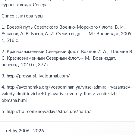
суровых водах Севера.
Список литературы
1. Боевой путь Советского Военно-Морского Флота. В. И.
Ачкасов, А. В. Басов, А. И. Сумин и др.. -- М.: Воениздат, 2009
г., 516 с.
2. Краснознаменный Северный флот. Козлов И. А., Шломин В.
С. Краснознаменный Северный флот.-- М.: Воениздат,
переизд. 2010 г., 377 с.
3. http://pressa-sf.livejournal.com/
4. http://avtonomka.org/vospominaniya/vitse-admiral-ryazantsev-
valeriy-dmitrievich/40-glava-iv-severniy-flot-v-zenite-lzhi-i-
obmana.html
5. http://flot.com/nowadays/structure/north/
ref.by 2006—2026