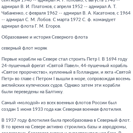
сентября 1940 -- адмирал А. Г. Головко, с августа 1946 --
адмирал В. И. Платонов, с апреля 1952 -- адмирал А. Т.
Чабаненко, с февраля 1962 -- адмирал В. А. Касатонов, с 1964
-- адмирал С. М. Лобов. С марта 1972 С. ф. командует
адмирал флота Г. М. Егоров.
Образование и история Северного флота
северный флот моряк
Первые корабли на Севере стал строить Петр I. В 1694 году
24-пушечный фрегат «Святой Павел», 44-пушечный корабль
«Святое пророчество», купленный в Голландии, и яхта «Святой
Петр» во главе с Петром I вышли в море, сопровождая восемь
английских купеческих судов. Однако затем эти корабли
были переведены на Балтику.
Самый «молодой» из всех военных флотов России был
создан 1 июня 1933 года как Северная военная флотилия.
В 1937 году флотилия была преобразована в Северный флот.
В то время на Севере активно строились базы и аэродромы,