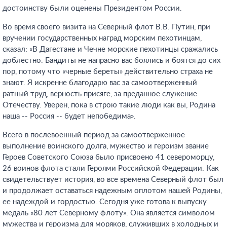
достоинству были оценены Президентом России.
Во время своего визита на Северный флот В.В. Путин, при
вручении государственных наград морским пехотинцам,
сказал: «В Дагестане и Чечне морские пехотинцы сражались
доблестно. Бандиты не напрасно вас боялись и боятся до сих
пор, потому что «черные береты» действительно страха не
знают. Я искренне благодарю вас за самоотверженный
ратный труд, верность присяге, за преданное служение
Отечеству. Уверен, пока в строю такие люди как вы, Родина
наша -- Россия -- будет непобедима».
Всего в послевоенный период за самоотверженное
выполнение воинского долга, мужество и героизм звание
Героев Советского Союза было присвоено 41 североморцу,
26 воинов флота стали Героями Российской Федерации. Как
свидетельствует история, во все времена Северный флот был
и продолжает оставаться надежным оплотом нашей Родины,
ее надеждой и гордостью. Сегодня уже готова к выпуску
медаль «80 лет Северному флоту». Она является символом
мужества и героизма для моряков, служивших в холодных и