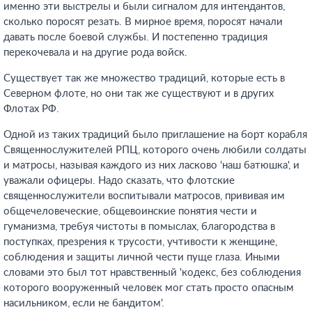
именно эти выстрелы и были сигналом для интендантов,
сколько поросят резать. В мирное время, поросят начали
давать после боевой службы. И постепенно традиция
перекочевала и на другие рода войск.
Существует так же множество традиций, которые есть в
Северном флоте, но они так же существуют и в других
Флотах РФ.
Одной из таких традиций было приглашение на борт корабля
Священнослужителей РПЦ, которого очень любили солдаты
и матросы, называя каждого из них ласково 'наш батюшка', и
уважали офицеры. Надо сказать, что флотские
священнослужители воспитывали матросов, прививая им
общечеловеческие, общевоинские понятия чести и
гуманизма, требуя чистоты в помыслах, благородства в
поступках, презрения к трусости, учтивости к женщине,
соблюдения и защиты личной чести пуще глаза. Иными
словами это был тот нравственный 'кодекс, без соблюдения
которого вооруженный человек мог стать просто опасным
насильником, если не бандитом'.