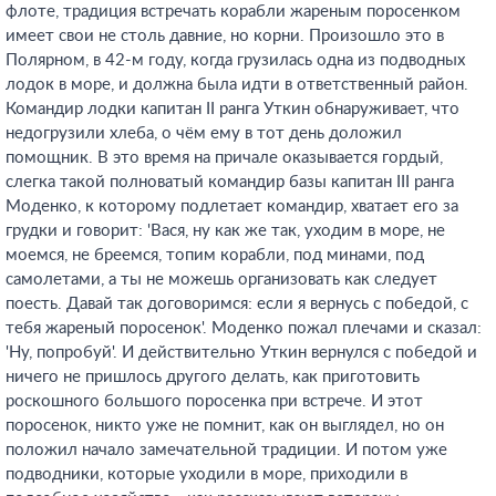
флоте, традиция встречать корабли жареным поросенком
имеет свои не столь давние, но корни. Произошло это в
Полярном, в 42-м году, когда грузилась одна из подводных
лодок в море, и должна была идти в ответственный район.
Командир лодки капитан II ранга Уткин обнаруживает, что
недогрузили хлеба, о чём ему в тот день доложил
помощник. В это время на причале оказывается гордый,
слегка такой полноватый командир базы капитан III ранга
Моденко, к которому подлетает командир, хватает его за
грудки и говорит: 'Вася, ну как же так, уходим в море, не
моемся, не бреемся, топим корабли, под минами, под
самолетами, а ты не можешь организовать как следует
поесть. Давай так договоримся: если я вернусь с победой, с
тебя жареный поросенок'. Моденко пожал плечами и сказал:
'Ну, попробуй'. И действительно Уткин вернулся с победой и
ничего не пришлось другого делать, как приготовить
роскошного большого поросенка при встрече. И этот
поросенок, никто уже не помнит, как он выглядел, но он
положил начало замечательной традиции. И потом уже
подводники, которые уходили в море, приходили в