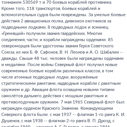
тоннажем 530569 т и 70 боевых кораблей противника.
Кроме того, 118 транспортов, боевых кораблей и
вспомогательных судов были повреждены. За умелые боевые
действия 2 авиационных полка, дивизион охотников за
подводными лодками, 8 подводных лодок и эсминец
«Гремящий» получили звания гвардейских. Многие
соединения, части, и корабли награждены орденами. 85
североморцев были удостоены звания Героя Советского
Союза, из них Б. Ф. Сафонов, В. Н. Леонов и А. О. Шабалин --
дважды. Свыше 48 тыс. человек были награждены орденами
и медалями. После войны Северный флот получил новые
современные боевые корабли различных классов, в том
числе атомные подводные лодки, вооружённые
стратегическими ракетами, надводные корабли с ракетным
оружием и др. Авиация флота оснащена новыми типами
самолётов дальнего действия с мощным ракетным и
противолодочным оружием. 7 мая 1965 Северный флот был
награжден орденом Красного Знамени. Командующими
Северного флота были: с мая 1937 -- флагман 1-го ранга К. И.
Душенов, с мая 1938 -- флагман 2-го ранга В. П. Дрозд, с