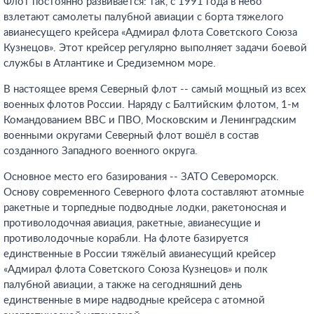
Флот постоянно развивается: так, с 1991 года в небо
взлетают самолеты палубной авиации с борта тяжелого
авианесущего крейсера «Адмирал флота Советского Союза
Кузнецов». Этот крейсер регулярно выполняет задачи боевой
службы в Атлантике и Средиземном море.
В настоящее время Северный флот -- самый мощный из всех
военных флотов России. Наряду с Балтийским флотом, 1-м
Командованием ВВС и ПВО, Московским и Ленинградским
военными округами Северный флот вошёл в состав
созданного Западного военного округа.
Основное место его базирования -- ЗАТО Североморск.
Основу современного Северного флота составляют атомные
ракетные и торпедные подводные лодки, ракетоносная и
противолодочная авиация, ракетные, авианесущие и
противолодочные корабли. На флоте базируется
единственные в России тяжёлый авианесущий крейсер
«Адмирал флота Советского Союза Кузнецов» и полк
палубной авиации, а также на сегодняшний день
единственные в мире надводные крейсера с атомной