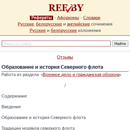
Рефераты
-
Афоризмы
-
Словари
Русские
,
белорусские
и
английские
сочинения
Русские
и
белорусские
изложения
Отзывы
Образование и история Северного флота
Работа из раздела: «
Военное дело и гражданская оборона
»
/
Содержание
Введение
Образование и история Северного флота
Традиции моряков северного флота