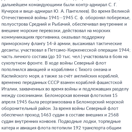
дальнейшем командующими были контр-адмирал С. Г.
Кучеров и вице-адмирал Ю. А. Пантелеев). Во время Великой
Отечественной войны 1941--1945 С. ф. оборонял побережье,
полуострова Средний и Рыбачий, обеспечивал внутренние и
внешние морские перевозки, действовал на морских
коммуникациях противника, оказывал поддержку
приморскому флангу 14-й армии, высаживал тактические
десанты, участвовал в Петсамо-Киркенесской операции 1944;
часть личного состава (до 10 тыс. чел.) участвовала в боях на
сухопутном фронте. В ходе войны Северный флот
пополнился авиацией и кораблями с Тихого океана и
Каспийского моря, а также за счёт английских кораблей,
временно переданных СССР взамен кораблей фашистской
Италии, захваченных во время войны и подлежавших разделу
между союзниками. Беломорская военная флотилия 15
апреля 1945 была реорганизована в Беломорский морской
оборонительный район. За время войны Северный флот
обеспечил проход 1463 судам в составе внешних и 2568
судам внутренних конвоев. Подводные лодки, торпедные
катера и авиация флота потопили 192 транспорта общим