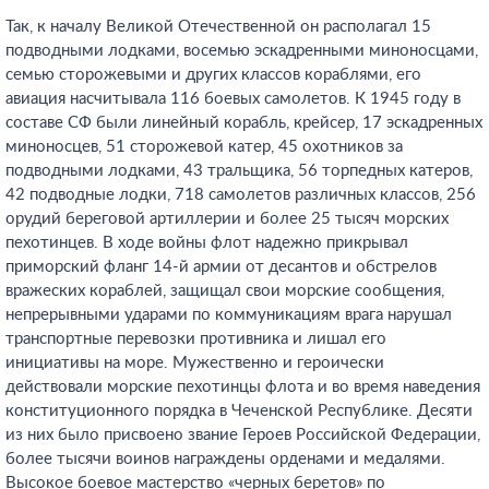
Так, к началу Великой Отечественной он располагал 15
подводными лодками, восемью эскадренными миноносцами,
семью сторожевыми и других классов кораблями, его
авиация насчитывала 116 боевых самолетов. К 1945 году в
составе СФ были линейный корабль, крейсер, 17 эскадренных
миноносцев, 51 сторожевой катер, 45 охотников за
подводными лодками, 43 тральщика, 56 торпедных катеров,
42 подводные лодки, 718 самолетов различных классов, 256
орудий береговой артиллерии и более 25 тысяч морских
пехотинцев. В ходе войны флот надежно прикрывал
приморский фланг 14-й армии от десантов и обстрелов
вражеских кораблей, защищал свои морские сообщения,
непрерывными ударами по коммуникациям врага нарушал
транспортные перевозки противника и лишал его
инициативы на море. Мужественно и героически
действовали морские пехотинцы флота и во время наведения
конституционного порядка в Чеченской Республике. Десяти
из них было присвоено звание Героев Российской Федерации,
более тысячи воинов награждены орденами и медалями.
Высокое боевое мастерство «черных беретов» по