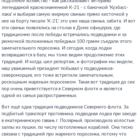
подсобное хозяйство - как рассказывают ветераны
легендарной краснознаменной К-21 - с баночкой 'Кузбасс-
лака' и выбирая самую жирную свинью прямо кисточкой у
нее на борту писали 'К-21', это уже наша свинья, забита. И вот
эти свиньи появлялись на столах в Доме офицеров, где
традиционно после победы встречались подводники и за
рюмочкой положенных победных 100 грамм съедали этого
замечательного поросенка. И сегодня, когда лодки
возвращаются в базу, мы тоже видим продолжение этих
традиций. И когда, шел репортаж, и фотографии мы видели,
наш уважаемый президент побывал у подводников-
североморцев, его тоже встретили замечательным,
роскошным жареным поросенком. Такая вот традиция до сих
пор очень приветствуется в Северном флоте и является
одной из самых распространенных.
Вот ещё одна традиция подводников Северного флота. За
подбитый транспорт противника, подводная лодка при заходе
в екатерининскую гавань г. Полярный, производила холостые
залпы из пушки, по числу потопленных кораблей. Она тесно
связана с традицией про жареного поросенка, потому что