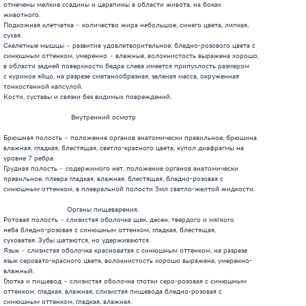
отмечены мелкие ссадины и царапины в области живота, на боках

животного.

Подкожная клетчатка – количество жира небольшое, синего цвета, липкая,

сухая.

Скелетные мышцы – развитие удовлетворительное, бледно-розового цвета с

синюшным оттенком, умеренно – влажные, волокнистость выражена хорошо,

в области задней поверхности бедра слева имеется припухлость размером

с куриное яйцо, на разрезе сметанообразная, зеленая масса, окруженная

тонкостенной капсулой.

Кости, суставы и связки без видимых повреждений.

                                 Внутренний осмотр

Брюшная полость – положение органов анатомически правильное, брюшина

влажная, гладкая, блестящая, светло-красного цвета, купол диафрагмы на

уровне 7 ребра.

Грудная полость – содержимого нет, положение органов анатомически

правильное, плевра гладкая, влажная, блестящая, бледно-розовая с

синюшным оттенком, в плевральной полости 5мл светло-желтой жидкости.

                               Органы пищеварения.

Ротовая полость – слизистая оболочка щек, десен, твердого и мягкого

неба бледно-розовая с синюшным оттенком, гладкая, блестящая,

суховатая. Зубы шатаются, но удерживаются.

Язык – слизистая оболочка красноватая с синюшным оттенком, на разрезе

язык серовато-красного цвета, волокнистость хорошо выражена, умеренно-

влажный.

Глотка и пищевод – слизистая оболочка глотки серо-розовая с синюшным

оттенком, гладкая, влажная, слизистая пищевода бледно-розовая с

синюшным оттенком, гладкая, влажная.
