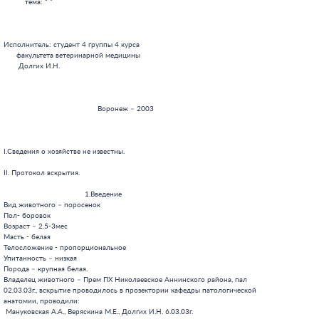
          тема: “ ”

Исполнитель: студент 4 группы 4 курса

      факультета ветеринарной медицины

       Долгих И.Н.

                                            Воронеж – 2003

I.Сведения о хозяйстве не известны.

II. Протокол вскрытия.

                                      1.Введение

Вид животного – поросенок

Пол- боровок

Возраст – 2.5-3мес

Масть - белая

Телосложение - пропорциональное

Упитанность – низкая

Порода – крупная белая.

Владелец животного – Прем ПХ Николаевское Аннинского района, пал

02.03.03г., вскрытие проводилось в прозектории кафедры патологической

анатомии, проводили:

 Мануковская А.А., Веряскина М.Е., Долгих И.Н. 6.03.03г.
