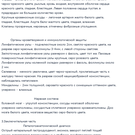
черно-красного цвета, рыхлые, кровь жидкая, внутренняя оболочка сердца

красного цвета, гладкая, блестящая. Левая половина сердца пустая, в

предсердии не большое количество крови.

Крупные кровеносные сосуды – легочная артерия желто-белого цвета,

гладкая, блестящая. Аорта бело-желтого цвета, гладкая, влажная.

Клапаны прозрачные, неровные, отмечены фиброзные утолщения.

          Органы кроветворения и иммунологической защиты

Лимфатические узлы – подчелюстные около 2см, светло-красного цвета, на

разрезе серо-красные, фолликулы 3-4мм, с левой стороны светлее.

Заглоточные лимфатические узлы размером с фасоль, цвет тот же. Паховые

поверхностные лимфатические узлы крупные, серо-розового цвета.

Лимфатические узлы коленной складки размером с фасоль, фолликулы около

2 мм.

Селезенка – немного увеличена, цвет черно-красный, прилегающая часть к

желудку темно-красная. На разрезе соскоб кашицеобразной консистенции,

наблюдалась метаплазия.

Миндалины – 2мм толщиной, серовато-красного с синюшным оттенком цвета,

умеренно – влажные.

                                    Нервная система

Головной мозг – упругой консистенции, сосуды мозговой оболочки

умеренно наполнены, сосудистые сплетения умеренно кровенаполнены. Дно

мозга белого цвета, мозговое вещество серо-белого цвета.

3.Заключительная часть

                        Паталогоанатомический диагноз

Острый катаральный гастродуоденит, эксикоз, заворот петлей тощей
