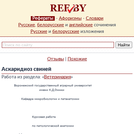
Рефераты
-
Афоризмы
-
Словари
Русские
,
белорусские
и
английские
сочинения
Русские
и
белорусские
изложения
Отзывы
|
Похожие
Аскаридиоз свиней
Работа из раздела: «
Ветеринария
»
              Воронежский государственный аграрный университет

                                          имени К.Д.Глинки

                      Кафедра микробиологии и патанатомии

                                  Курсовая работа

                                  по патологической анатомии
