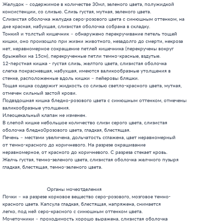
Желудок – содержимое в количестве 30мл, зеленого цвета, полужидкой

консистенции, со слизью. Слизь густая, мутная, зеленого цвета.

Слизистая оболочка желудка серо-розового цвета с синюшным оттенком, на

дне красная, набухшая, слизистая оболочка собрана в складку.

Тонкий и толстый кишечник – обнаружено перекручивание петель тощей

кишки, оно произошло при жизни животного, незадолго до смерти, некроза

нет, неравномерное сокращение петлей кишечника (перекручены вокруг

брыжейки на 15см), перекрученные петли темно-красные, вздутые.

12-перстная кишка - густая слизь, желтого цвета, слизистая оболочка

слегка покрасневшая, набухшая, имеются валикообразные утолщения в

стенке, расположенные вдоль кишки – пейеровы бляшки.

Тощая кишка содержит жидкость со слизью светло-красного цвета, мутная,

отмечен сильный застой крови.

Подвздошная кишка бледно-розового цвета с синюшным оттенком, отмечены

валикообразные утолщения.

Илеоцекальный клапан не изменен.

В слепой кишке небольшое количество слизи серого цвета, слизистая

оболочка бледно0розового цвета, гладкая, блестящая.

Печень – местами увеличена, дольчатость сглажена, цвет неравномерный

от темно-красного до коричневого. На разрезе окрашивание

неравномерное, от красного до коричневого. С разреза стекает кровь.

Желчь густая, темно-зеленого цвета, слизистая оболочка желчного пузыря

гладкая, блестящая, темно-зеленого цвета.

                              Органы мочеотделения

Почки – на разрезе корковое вещество серо-розового, мозговое темно-

красного цвета. Капсула гладкая, блестящая, напряжена, снимается

легко, под ней серо-красного с синюшным оттенком цвета.

Мочеточники – проходимость хорошо выражена, слизистая оболочка
