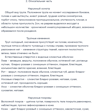
                                 2. Описательная часть

                                    Наружный осмотр

     Общий вид трупа. Положение трупа на момент исследования боковое,

голова и шея вытянуты, живот ровный, грудная клетка симметрична,

горбит спину, телосложение пропорциональное, упитанность плохая, в

области пупка припухлость 2см, на разрезе выделялся экссудат в

небольшом количестве - хронический инкапсулированный абсцесс, возможно

образовался после рождения.

                                  Трупные изменения.

     Труп холодный, окоченение присутствует на голове, конечностях,

трупные пятна в области туловища и головы справа, признаков трупного

разложения нет – изменения структуры тканей, наличия гнилостного

запаха, газов отмечено не было.

     Естесственные отверстия и видимые слизистые оболочки

Глаза – запавшие, закрыты, положение обычное, истечений нет, роговица

мутная,  бледно-розовая с синюшным оттенком, гладкая, блестящая,

конъюнктива светло-красная, влажная, блестящая.

Рот – закрыт, положение языка обычное, слизистые губ, десен бледно-

розовые с синюшным оттенком, гладкие, блестящие.

Носовые отверстия – слизистая бледно-розовая, матовая, сухая,

истечений нет, проходимость хорошая.

Анус – слизистая оболочка бледно-розовая с синюшным оттенком,

суховатая, матовая.

                                    Наружные покровы

Волосяной покров – щетина густая, поверхность тела покрыта равномерно,

неблестящая, прочно зафиксирована в коже.

Кожа – цвет бледно-розовый с синюшным оттенком, неэластичная, сухая,
