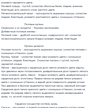
розовато-сероватого цвета.

Мочевой пузырь - пустой, слизистая оболочка белая, гладкая, влажная,

блестящая, есть немного слизи желтого цвета.

Мочеиспускательный канал – проходимость выражена хорошо, слизистая

гладкая, блестящая, розовато-желтоватого цвета с синюшным оттенком.

                                Половые органы

Семенники и их придатки – боровок кастрирован.

Добавочные половые железы –

Половой член – дряблой консистенции, содержимого нет, слизистая

мочеиспускательного канала бледно-розовая, гладкая, блестящая.

                                Органы дыхания.

Носовая полость – проходимость выражена хорошо, слизистая матовая с

синюшным оттенком, сухая.

Гортань, трахея – слизистая трахеи серо-розового цвета с синюшным

оттенком, гладкая, блестящая.  Слизистая гортани с густой, мутной,

сероватой слизью.

Легкие – верхушечные и сердечные доли светло-розового цвета, вздуты,

при давлении звуки потрескивания, диафрагмальные доли правого легкого

темно-розового цвета, левого – бледно-розового цвета, диафрагмальные и

сердечные доли уплотнены. Правое легкое на разрезе темно-розового

цвета с синюшным оттенком, в задней доле поверхность разреза сочная.

При давлении в бронхах выделяются пенистые массы, серозный экссудат.

Сердечная доля темно-красного цвета с синюшным оттенком, сочная на

разрезе. На разрезе левого легкого выделяется жидкая несвернувшаяся

кровь, т.к. на этой стороне животное лежало.

                   Сердечно-сосудистая система, кровь.

Сердце – расширено, в правой половине сердца имеются сгустки крови,
