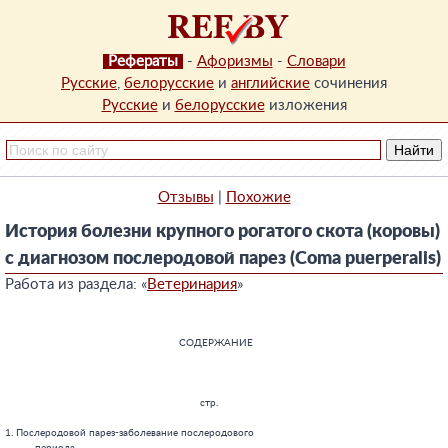
Рефераты
-
Афоризмы
-
Словари
Русские
,
белорусские
и
английские
сочинения
Русские
и
белорусские
изложения
Отзывы
|
Похожие
История болезни крупного рогатого скота (коровы)
с диагнозом послеродовой парез (Coma puerperalis)
Работа из раздела: «
Ветеринария
»