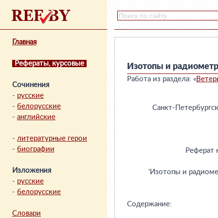
Главная
Рефераты, курсовые
Изотопы и радиометр
Работа из раздела: «
Ветер
Сочинения
-
русские
-
белорусские
-
английские
-
литературные герои
-
биографии
Изложения
-
русские
-
белорусские
Словари