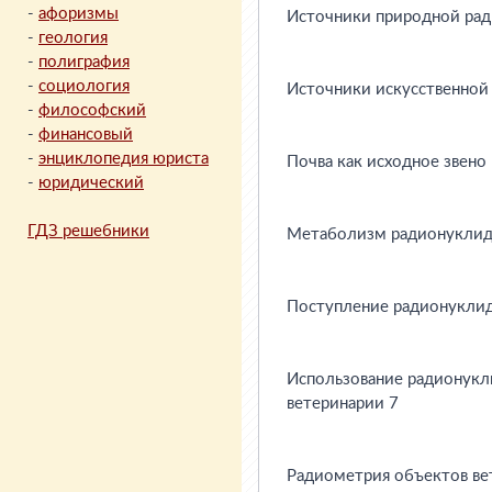
-
афоризмы
-
геология
-
полиграфия
-
социология
-
философский
-
финансовый
-
энциклопедия юриста
-
юридический
ГДЗ решебники