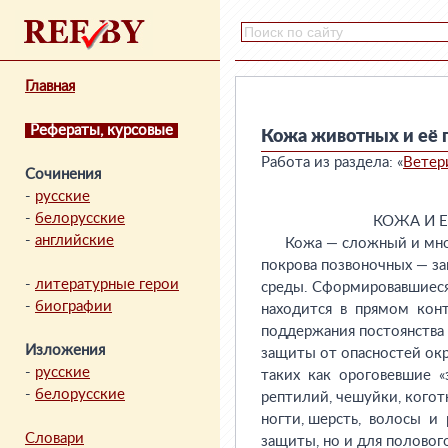
Главная
Рефераты, курсовые
Кожа животных и её 
Работа из раздела: «
Ветер
Сочинения
-
русские
-
белорусские
-
английские
-
литературные герои
-
биографии
Изложения
-
русские
-
белорусские
Словари