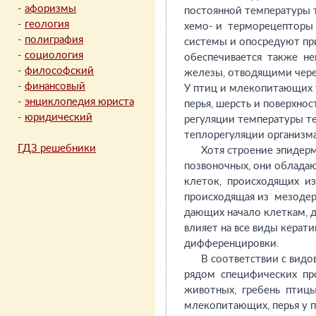
-
афоризмы
-
геология
-
полиграфия
-
социология
-
философский
-
финансовый
-
энциклопедия юриста
-
юридический
ГДЗ решебники