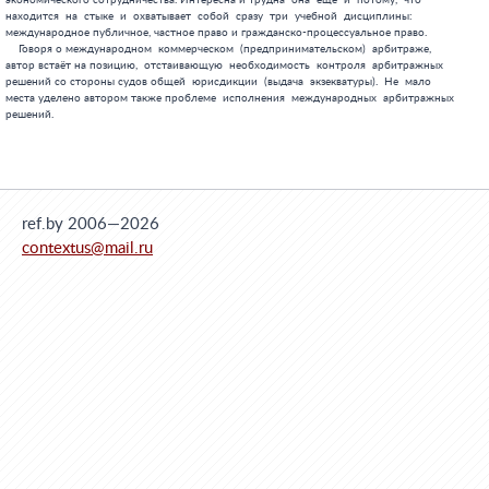
экономического сотрудничества. Интересна и трудна  она  ещё  и  потому,  что

находится  на  стыке  и  охватывает  собой  сразу  три  учебной  дисциплины:

международное публичное, частное право и гражданско-процессуальное право.

    Говоря о международном  коммерческом  (предпринимательском)  арбитраже,

автор встаёт на позицию,  отстаивающую  необходимость  контроля  арбитражных

решений со стороны судов общей  юрисдикции  (выдача  экзекватуры).  Не  мало

места уделено автором также проблеме  исполнения  международных  арбитражных

решений.

ref.by 2006—2026
contextus@mail.ru