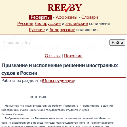
Рефераты
-
Афоризмы
-
Словари
Русские
,
белорусские
и
английские
сочинения
Русские
и
белорусские
изложения
Отзывы
|
Похожие
Признание и исполнение решений иностранных
судов в России
Работа из раздела: «
Юриспруденция
»
                                  РЕЦЕНЗИЯ

    На выпускную квалификационную работу «Признание  и  исполнение  решений

иностранных судов Российским государством» студента V курса

Валеева Руслана.

    Выбранная студентов Валеевым тема является весьма актуальной особенно в

связи с расширением в последние годы межгосударственного  и  частноправового
