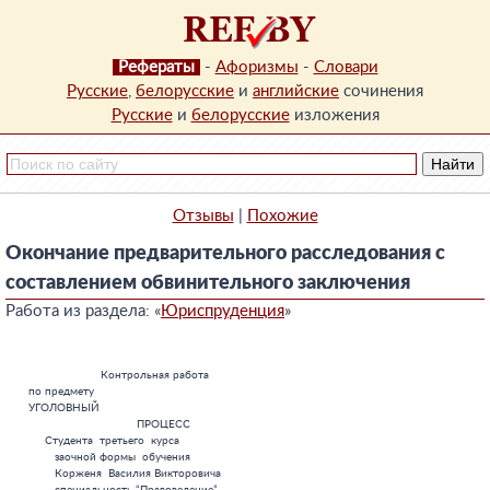
Рефераты
-
Афоризмы
-
Словари
Русские
,
белорусские
и
английские
сочинения
Русские
и
белорусские
изложения
Отзывы
|
Похожие
Окончание предварительного расследования с
составлением обвинительного заключения
Работа из раздела: «
Юриспруденция
»