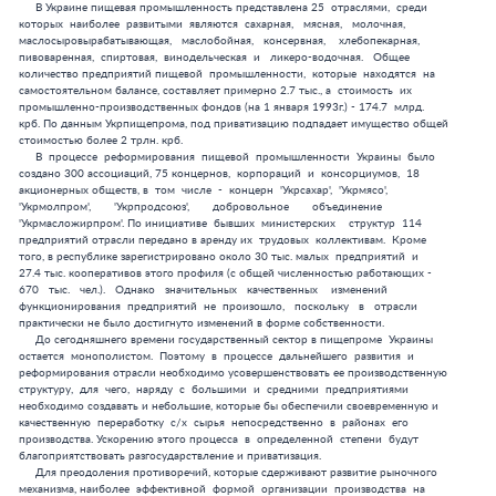
 в   отрасли
    практически не было достигнуто изменений в форме собственности.
         До сегодняшнего времени государственный сектор в пищепроме  Украины
    остается  монополистом.  Поэтому  в  процессе  дальнейшего  развития  и
    реформирования отрасли необходимо усовершенствовать ее производственную
    структуру,  для  чего,  наряду  с  большими  и  средними  предприятиями
    необходимо создавать и небольшие, которые бы обеспечили своевременную и
    качественную  переработку  с/х  сырья  непосредственно  в  районах  его
    производства. Ускорению этого процесса  в  определенной  степени  будут
    благоприятствовать разгосударствление и приватизация.
         Для преодоления противоречий, которые сдерживают развитие рыночного
    механизма, наиболее  эффективной  формой  организации  производства  на
    первых этапах приватизации является  создание  акционерных  обществ,  в
    состав которых бы вошли поставщики сырья, перерабатывающие  предприятия
    и предприятия инфраструктуры.
         В таких подотраслях, как  мясная,  молочная,  сахарная,  спиртовая,
    маслобойная,   консервная,   винодельческая,    перспективной    формой
    организации   производства   может   стать   добровольное   объединение
    сельскохозяйственных, заготовительных, перерабатывающих,  транспортных,
    торговых и др. предприятий в ассоциации. При этом все  их  члены  могут
    сохранять хозяйственную самостоятельность.
         Однако, несмотря на то, что в ряде  подотраслей  уже  функционируют
    производственные  ассоциации,  все  же   в   них   еще   не   отработан
    хозяйственный  механизм.  Анализ  отчетных  данных  концерна  'Укрмясо'
    показывает, что в 1993 г. в розничной  цене  на  мясо  стоимость  сырья
    составила примерно 53%, затраты на ее заготовку и  траспортирование,  а
    также на переработку и  сбыт  продукции  -  11%,  торговая  надбавка  к
    оптовой цене - 20%, отчисления в госбюджет и НДС - 16%. То есть, мясная
    промышленность получила только 11% от  средств,  которые  поступали  от
    реализации продукции.
         В пивоваренной промышленность среди  приватизированных  предприятий
    Киева одним из крупных является пивоваренный завод  'Оболонь',  который
    производит 10 млн. декалитров пива в год. В 1992 г. объем его  товарной
    продукции (в действующих ценах) составил 14 млрд. крб. Начало  процесса
    приватизации  завода  приходится  на  1991   г.   После   реорганизации
    Укрпищепрома было создано арендное предприятие в составе  трех  заводов
    ('Оболонь',№1 и  №2).  Предусматривалось,  что  эти  предприятия  будут
    выкуплены трудовыми коллективами в течении 10 лет. Фактически - за счет
    той части фонда развития производства, которая отчислялась от  прибыли,
    из собственных сбережений членов  трудовых  коллективов  -    они  были
    выкуплены уже в марте 1992 г. На базе  завода  'Оболонь'  было  создано
    закрытое АО, в состав которого вошли челны  его  трудового  коллектива,
    две   французские   фирмы   'Pepsi   Cola   Inernational',   а    также
    предприниматель из Франции, который вложил в него 100  тыс.  дол.  США.
    Согласно с утвержденным положением,  высшим  органом  управления  таким
    обществом является собрание акционеров, а в период между  собраниями  -
    правление, главой которого является директор.
         АО осуществляет производственный процесс на основе    материального
    самообеспечения, устанавливает цены и тарифы на продукцию, реализует ее
    и использует полученные доходы для развития производства.  Из  доходов,
    полученных АО, покрываются материальные затраты и  приравненные  к  ним
    затраты труда, проценты за кредит, страховые  взносы,  арендная  плата,
    налоги  и  прочее.  При  этом  труд  оплачивается  в  соответствии  его
    количеством и качеством, с учетом вклада каждого работника  в  конечный
    результат деятельности общества. Остальная часть  прибыли  используется
    для создания фондов и  начисления  дивидендов.  Однако,  отчисления  из
    прибыли в резервный фонд производятся только тогда, когда его объем  не
    превышает 25% Уставного фонда.
         Сравнительный анализ  хозяйственной  деятельности  АО  'Оболонь'  и
    объединения Укрпивпром свидетельствует об  успехах  первого  из  них  и
    наращивании производства продукции. Так, за 1992 г. товарная  продукция
    по АО 'Оболонь' выросла (сравнительно с 1991г.) на  5%,  тогда  как  по
    Укрпивпрому она уменьшилась на 16.6%. При этом АО 'Оболонь' значительно
    снизила себестоимость продукции, а удельный  вес  заработной  платы  не
    превысил 5%.
         Однако, наряду с  позитивными  сторонами,  в  работе  АО  есть  ряд
    негативных. В связи  с  выходом  из  состава  Укрпивпрома  материальное
    обеспечение  производства  осуществляется  здесь  самостоятельно,   без
    помощи    вышестоящих    инстанций.    Это    значительно     осложняет
    производственный процесс. В частности, на  протяжении  четырех  месяцев
    1992 г. объединение не обеспечивало АО сырьем, и руководство  вынуждено
    было  самостоятельно  организовывать  его  закупки  непосредственно   в
    хозяйствах-   колхозах и совхозах,  что  принесло  ему  510  млн.  крб.
    убытков.   Например,   для   реализации    продукции    непосредственно
    предприятием было установлено наценку 15%, а в  системе  госторговли  -
    50%, что существенно повысило  розничную  цену,  тормозя  своевременную
    реализацию продукцию, что привело к затовариванию складов даже в летний
    период.
         При приватизации предприятий хлебопекарной  промышленности  следует
    учитывать ту особенность, что  в  этой  подотрасли  сложилась  глубокая
    специализация предприятий. Выпуская продукцию, которая отличается своей
    трудоемкостью (к тому  же  и  себестоимостью),  собственники  не  будут
    заинтересованы в производстве диетически, диабетических и др.  изделий,
    которые  имеют  сравнительно  невысокие  цены,   но   являются   крайне
    необходимыми  населению.  Поэтому   одновременная   приватизация   всех
    предприятий поставит их в различные финансовые условия.
         При этом  следует  учитывать,  что  в  современных  условиях  из-за
    недостатков  в  организации  заготовки,  транспортировании  и  хранение
    сырья,  из-за  низкого   технического   уровня   инфраструктуры   много
    перерабатывающих предприятий не полностью обеспечиваются   качественным
    сырьем. Кроме того, для многих подотраслей пищепрома характерна высокая
    стоимость  основных  фондов  производства,  что  осложняет   выкуп   их
    имущества трудовыми коллективами.
         Поэтому, результаты анализа первого  опыта  приватизации  имущества
    предприятий пищевой промышленности показывают, что  рыночные  отношения
    тяжело входят в их хозяйственную деятельность,  а  попытки  быстрого  и
    массового перехода к рынку 'шоковыми способами' не срабатывают.  Потому
    в пищепроме внедрение рыночных отношений может происходить  только  при
    условии государственного регулирования,  комплексного  разрешения  всех
    вопросов в непосредственной связи  с  учетом  технико-    экономических
    особенностей ее отдельных подотраслей.
         Для успешного  функционирования  предприятий  в  условиях  рыночной
    экономики особенно важными являются не только их  разгосударствление  и
    приватизация, но и объединения капитала и усилий трудовых  коллективов,
    направленных на повышение его  отдачи.  На  основе  такой  концентрации
    ресурсов  и  мощностей  производств  различного  профиля  можно   будет
    маневрировать средствами, ускорить НТП, снизить затраты материальных  и
    трудовых ресурсов.
         При  приватизации  предприятий   пищепрома   желательно   было   бы
    отказаться от принципа оценки его объектов только по  стоимости  ОПФ  и
    оборотных фондов, поскольку от нее не  зависят  их  отдача  и  величина
    прибыли.  При  акционировании   имущества   предприятий   целесообразно
    исходить из потенциальной прибыли, которую они  приносят,  уменьшив  ее
    на процент фактического износа ОПФ, которая  рассчитывается  по  нормам
    амортизации и фактическому сроку эксплуатации.
         Для  ускорения  процессов   приватизации   пищевой   промышленности
    целесообразно  реорганизовать   большие   и   средние   предприятия   в
    акционерные общества, со свободной продажей акций. При этом  на  первом
    этапе   следует   запретить   госпредприятиям   принимать   участие   в
    приобретении акций, а продавать их только членам трудовых  коллективов.
    Иначе  такие  предприятия  за  счет  государственных   средств   скупят
    значительную  часть  акций,  что  может  привести  к  появлению   новых
    монополий. На втором этапе акции можно будет, по решению правительства,
    продавать предприятиям, кооперативам, своим и иностранным гражданам,  а
    также частным фирмам.
         Итак, в условиях Украины применение методов 'народной приватизации'
    довольно перспективно, поскольку  в  ряде  подотраслей  пищепрома  есть
    множество предприятий, которые уже обанкротились или находятся на грани
    банкротства.  Для   практического   осуществления   приватизации   этих
    предприятий  и  их  выживания  на  первом  этапе  необходимой  является
    продуманная  государственная  поддержка  и   принятие   соответствующих
    законов.



         4. Лизинговые операции, проблемы их внедрения на Украине.
         Что такое лизинг? На первый взгляд, все  просто:  одна  организация
    покупает у  другой  нужное  оборудование  или  машины  и  сдает  их  во
    временное пользование третьей с  правом  будущей  покупки.  Но  простой
    данная операция выглядит лишь на первый взгляд: до  настоящего  времени
    специалисты  не  могут  выработать  единых  принципов   в   составлении
    необходимых соглашений, разобраться  в  их  природе.  Предлагаем  ближе
    посмотреть на поставленную проблему
         Начнем с этимологии слова  'лизинг'.  Лизинг  -  слово 