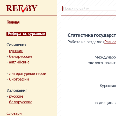
Главная
Рефераты, курсовые
Статистика государс
Работа из раздела: «
Разно
Сочинения
-
русские
-
белорусские
-
английские
-
литературные герои
-
биографии
Изложения
-
русские
-
белорусские
Словари