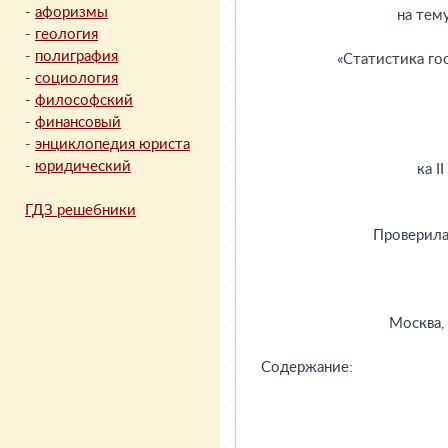
-
афоризмы
-
геология
-
полиграфия
-
социология
-
философский
-
финансовый
-
энциклопедия юриста
-
юридический
ГДЗ решебники