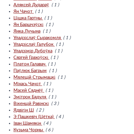
Аляксей Дудараў
( 1 )
Ян Чачот
( 1 )
Цішка Гартны
( 1 )
Ян Баршчэўскі
( 1 )
Янка Лучына
( 1 )
Уладзіслаў Сыракомля
( 1 )
Уладзіслаў Галубок
( 1 )
Уладзімір Дубоўка
( 1 )
Сяргей Грахоўскі
( 1 )
Платон Галавач
( 1 )
Паўлюк Багрым
( 1 )
Мялецій Стрымацкі
( 1 )
Мiхась Чачот
( 1 )
Масей Сяднёў
( 1 )
Змітрок Бядуля
( 1 )
Вікенцій Равінскі
( 3 )
Ядвігін Ш
( 2 )
Э Пашкевiч (Цётка)
( 4 )
Іван Шамякін
( 4 )
Кузьма Чорны
( 6 )