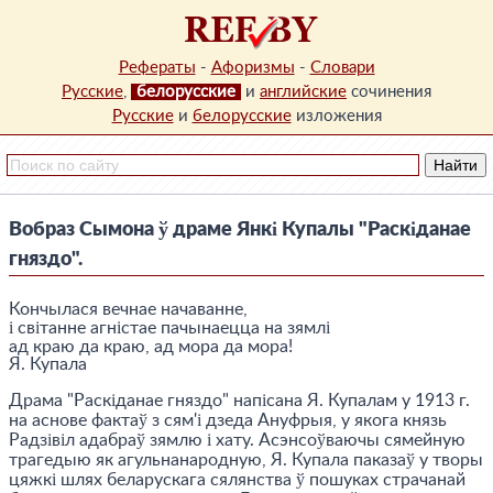
Рефераты
-
Афоризмы
-
Словари
Русские
,
белорусские
и
английские
сочинения
Русские
и
белорусские
изложения
Вобраз Сымона ў драме Янкі Купалы "Раскіданае
гняздо".
Кончылася вечнае начаванне,
і світанне агністае пачынаецца на зямлі
ад краю да краю, ад мора да мора!
Я. Купала
Драма "Раскіданае гняздо" напісана Я. Купалам у 1913 г.
на аснове фактаў з сям'і дзеда Ануфрыя, у якога князь
Радзівіл адабраў зямлю і хату. Асэнсоўваючы сямейную
трагедыю як агульнанародную, Я. Купала паказаў у творы
цяжкі шлях беларускага сялянства ў пошуках страчанай