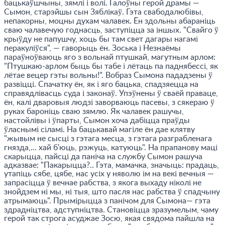
бацькаўшчыны, зямлі і волі. Галоўны герой драмы —
Сымон, старэйшы сын Зяблікаў. Гэта свабодалюбівы,
непакорны, моцны духам чалавек. Ён здольны абараніць
сваю чалавечую годнасць, заступіцца за іншых. "Свайго ў
крыўду не папушчу, хоць бы там свет дагары нагамі
перакуліўся", — гаворыць ён. Зоська і Незнаёмы
параўноўваюць яго з вольнай птушкай, магутным арлом:
"Птушкаю-арлом быць бы табе і лётаць па паднябессі, як
лётае вецер гэты вольны!". Вобраз Сымона пададзены ў
развіцці. Спачатку ён, як і яго бацька, спадзяецца на
справядлівасць суда і законаў. Упэўнены ў сваёй праваце,
ён, калі дваровыя людзі заворваюць пасевы, з сякераю ў
руках бароніць сваю зямлю. Як чалавек рашучы,
настойлівы і ўпарты, Сымон хоча дабіцца праўды
ўласнымі сіламі. На бацькавай магіле ён дае клятву
"жывым не сысці з гэтага месца, з гэтага разграбленага
гнязда,... хай б'юць, рэжуць, катуюць". На прапанову маці
скарыцца, пайсці да паніча на службу Сымон рашуча
адказвае: "Пакарыцца?.. Гэта, мамачка, значыць: прадаць,
утапіць сябе, цябе, нас усіх у няволю ім на векі вечныя —
запрасіцца ў вечнае рабства, з якога выхаду ніколі не
знойдзем ні мы, ні тыя, што пасля нас рабства ў спадчыну
атрымаюць". Прымірыцца з панічом для Сымона— гэта
здрадніцтва, адступніцтва. Становіцца зразумелым, чаму
герой так строга асуджае Зосю, якая свядома пайшла на