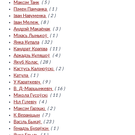
Максім Танк
( 5 )
Пімен Панчанка
( 1 )
Іван Навуменка
( 2 )
Іван Мележ
( 8 )
Андрэй Макаёнак
( 3 )
Міхась Лынькоў
( 1 )
Янка Купала
( 32 )
Кандрат Крапіва
( 11 )
Аркадзь Куляшоў
( 4 )
Якуб Колас
( 28 )
Кастусь Каліноўскі
( 2 )
Катула
( 1 )
У Караткевіч
( 9 )
В. Д-Марцынкевіч
( 16 )
Мікола Гусоўскі
( 11 )
Ніл Гілевіч
( 4 )
Максім Гарэцкі
( 2 )
К Вераніцын
( 7 )
Васіль Быкаў
( 23 )
Генадзь Бураўкін
( 1 )