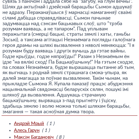
сувязь з панічом і аддала сябе на "загубу, на глум вечны".
Шлях да актыўнай і дзейснай барацьбы Сымон адшукаў
не адразу. Пераканаўшыся ў марнасці намаганняў сваімі
сіламі дабіцца справядлівасці, Сымон пачынае
задумвацца над сэнсам бацькавых слоў, што "трэба
розумам ваяваць, а не тапаром". Пад уплывам
перажытага (смерці бацькі, страты зямлі і хаты, ганьбы
Зоські), а таксама агітацыі Незнаёмага погляды галоўнага
героя драмы на шляхі вызвалення з няволі мяняюцца: "I я
розумам буду ваяваць і другіх вучыць да гэтае вайны.
Годзе крыўды, годзе няпраўды!" Разам з Незнаёмым ён
ідзе "на вялікі сход! Па Бацькаўшчыну!" На гэтым сходзе,
па словах Незнаёмага, будзе вырашацца пытанне аб тым,
як выгнаць з роднай зямлі страшнага смока-упыра, як
далей змагацца за поўнае вызваленне. Такім чынам, на
прыкладзе Сымона Я. Купала паказаў працэс абуджэння
нацыянальнай свядомасці беларускіх сялян, пошукі імі
шляхоў да вызвалення. Адшукаць страчаную
бацькаўшчыну, вырвацца з-пад прыгнёту і ўціску,
здабыць зямлю і волю можна толькі шляхам барацьбы,
змагання — такая асноўная думка твора.
Андрэй Мрый
( 1 )
Алесь Гарун
( 1 )
Максім Багдановіч
( 8 )