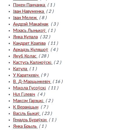
Пімен Панчанка
( 1 )
Іван Навуменка
( 2 )
Іван Мележ
( 8 )
Андрэй Макаёнак
( 3 )
Міхась Лынькоў
( 1 )
Янка Купала
( 32 )
Кандрат Крапіва
( 11 )
Аркадзь Куляшоў
( 4 )
Якуб Колас
( 28 )
Кастусь Каліноўскі
( 2 )
Катула
( 1 )
У Караткевіч
( 9 )
В. Д-Марцынкевіч
( 16 )
Мікола Гусоўскі
( 11 )
Ніл Гілевіч
( 4 )
Максім Гарэцкі
( 2 )
К Вераніцын
( 7 )
Васіль Быкаў
( 23 )
Генадзь Бураўкін
( 1 )
Янка Брыль
( 1 )