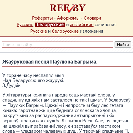
Рефераты
-
Афоризмы
-
Словари
Русские
,
белорусские
и
английские
сочинения
Русские
и
белорусские
изложения
Жаўруковая песня Паўлюка Багрыма.
У горане часу неспапялiмыя
Над Беларуссю яго жаўрукi.
З.Дудзiк
У лiтаратуры кожнага народа есць мастакi слова, у
спадчыну ад якiх нам засталося не так i шмат. У беларусаў
— Паўлюк Багрым. Цяжкiм i няпростым быў лёс гэтага
юнака: гаротнае жыццё беднага сялянскага хлопца,
рэкрутчына за распаўсюджанне антыпрыгоннiцкiх
вершаў, працяглая служба ў глыбiнi Расii. Але, нягледзячы
на цяжкiя выпрабаваннi лёсу, ён заставаўся мастаком
слова — уладаром чалавечых душ. У творчай спадчыне П.