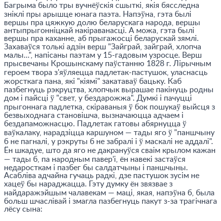
Багрыма было тры вучнёўскiя сшыткi, якiя бясследна
знiклi пры арышце юнага паэта. Напэўна, гэта былi
вершы пра цяжкую долю беларускага народа, вершы
антыпрыгоннiцкай накiраванасцi. А можа, гэта былi
вершы пра каханне, аб прыгажосцi беларускай зямлi.
Захаваўся толькi адзiн верш "Зайграй, зайграй, хлопча
малы...", напiсаны паэтам у 15-гадовым узросце. Верш
прысвечаны Крошынскаму паўстанню 1828 г. Лiрычным
героем твора з'яўляецца падлетак-пастушок, уласнасць
жорсткага пана, якi "кiямi" закатаваў бацьку. Каб
пазбегнуць рэкруцтва, хлопчык вырашае пакiнуць родны
дом i пайсцi ў "свет, у бездарожжа". Думкi i пачуццi
прыгоннага падлетка, скiраваныя ў бок пошукаў выйсця з
безвыходнага становiшча, вызначаюцца адчаем i
бездапаможнасцю. Падлетак гатовы абярнуцца ў
ваўкалаку, нарадзiцца каршуном — тады яго ў "паншчыну
б не пагналi, у рэкруты б не забралi i ў маскалi не аддалi".
Ён шкадуе, што да яго не дакрануўся сваiм крылом кажан
— тады б, па народным павер'i, ён навекi застаўся
недаросткам i пазбег бы салдатчыны i паншчыны.
Асаблiва адчайна гучаць радкi, дзе пастушок зусiм не
хацеў бы нараджацца. Гэту думку ён звязвае з
найдаражэйшым чалавекам — мацi, якая, напэўна б, была
больш шчаслiвай i змагла пазбегнуць пакут з-за трагiчнага
лёсу сына: