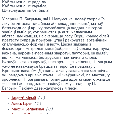
Каб ты мяне не радзiла.
Каб ты мяне не кармiла,
Шчаслiўшая ты бы была!
У вершы П. Багрыма, якi I. Навуменка назваў творам "з
лiку бязлiтасна-адчайных аб нежаданнi жыць", матыў
безвыходнасцi крыху паслабляецца жаданнем героя
знайсцi выйсце, супрацьстаяць антычалавечым
абставiнам жыцця, не скарыцца лёсу. Верш кранае сiлай
пратэсту супраць прыгоннiцтва i рэкруцтва, арганiчнай
спалучанасцю формы i зместу. Цесна звязаны з
фальклорнымi традыцыямi (вобразы ваўкалака, каршуна,
кажана, народна-песенныя звароты, паўторы), ён выявiў
вялiкiя магчымасцi беларускага паэтычнага слова.
Вярнуўшыся з рэкрутаў, пастарэлы i знясiлены, П. Багрым
ужо не наважваўся брацца за пяро. Ён працаваў у
Крошыне кавалём. Да нашага часу захавалася металiчная
жырандоль з арнаментальнымi жаўранкамi, па-мастацку
зробленая П. Багрымам. Толькi два адбiткi свайго жыцця
— верш i жырандоль — пакiнуў нам у спадчыну П.
Багрым. Пакiнуў дзве жаўруковыя песнi.
Андрэй Мрый
( 1 )
Алесь Гарун
( 1 )
Максім Багдановіч
( 8 )