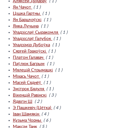
Аляксей Дудараў
( 1 )
Ян Чачот
( 1 )
Цішка Гартны
( 1 )
Ян Баршчэўскі
( 1 )
Янка Лучына
( 1 )
Уладзіслаў Сыракомля
( 1 )
Уладзіслаў Галубок
( 1 )
Уладзімір Дубоўка
( 1 )
Сяргей Грахоўскі
( 1 )
Платон Галавач
( 1 )
Паўлюк Багрым
( 1 )
Мялецій Стрымацкі
( 1 )
Мiхась Чачот
( 1 )
Масей Сяднёў
( 1 )
Змітрок Бядуля
( 1 )
Вікенцій Равінскі
( 3 )
Ядвігін Ш
( 2 )
Э Пашкевiч (Цётка)
( 4 )
Іван Шамякін
( 4 )
Кузьма Чорны
( 6 )
Максім Танк
( 5 )