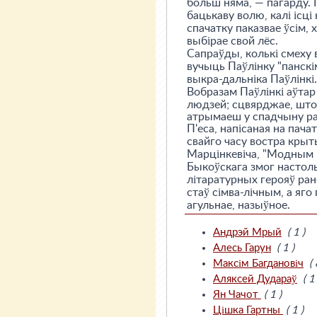
больш няма, — пагарду. 
бацькаву волю, калі ісц
спачатку паказвае ўсім, 
выбірае свой лёс.
Сапраўды, колькі смеху 
вучыць Паўлінку "панск
выкра-дальніка Паўлінкі.
Вобразам Паўлінкі аўта
людзей; сцвярджае, што 
атрымаеш у спадчыну ра
П'еса, напісаная на пача
свайго часу востра крыты
Марцінкевіча, "Модным ш
Быкоўскага змог настоль
літаратурных герояў ра
стаў сімва-лічным, а яго
агульнае, назыўное.
Андрэй Мрый
( 1 )
Алесь Гарун
( 1 )
Максім Багдановіч
( 
Аляксей Дудараў
( 1 
Ян Чачот
( 1 )
Цішка Гартны
( 1 )