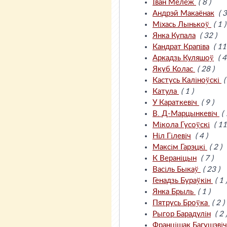
Іван Мележ
( 8 )
Андрэй Макаёнак
( 3
Міхась Лынькоў
( 1 )
Янка Купала
( 32 )
Кандрат Крапіва
( 11
Аркадзь Куляшоў
( 4
Якуб Колас
( 28 )
Кастусь Каліноўскі
(
Катула
( 1 )
У Караткевіч
( 9 )
В. Д-Марцынкевіч
(
Мікола Гусоўскі
( 11
Ніл Гілевіч
( 4 )
Максім Гарэцкі
( 2 )
К Вераніцын
( 7 )
Васіль Быкаў
( 23 )
Генадзь Бураўкін
( 1 
Янка Брыль
( 1 )
Пятрусь Броўка
( 2 )
Рыгор Барадулін
( 2 
Францішак Багушэвіч