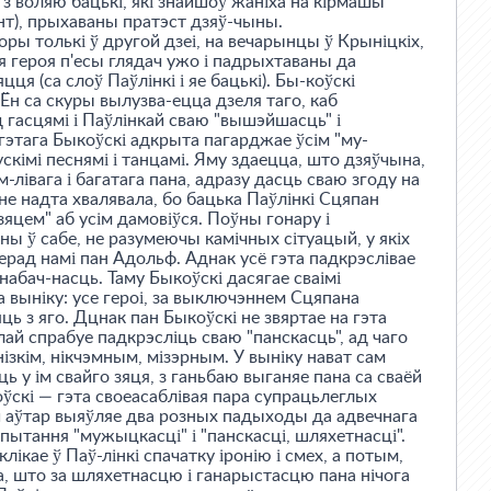
 з воляю бацькі, які знайшоў жаніха на кірмашы
нт), прыхаваны пратэст дзяў-чыны.
оры толькі ў другой дзеі, на вечарынцы ў Крыніцкіх,
ня героя п'есы глядач ужо і падрыхтаваны да
ця (са слоў Паўлінкі і яе бацькі). Бы-коўскі
Ён са скуры вылузва-ецца дзеля таго, каб
гасцямі і Паўлінкай сваю "вышэйшасць" і
гэтага Быкоўскі адкрыта пагарджае ўсім "му-
скімі песнямі і танцамі. Яму здаецца, што дзяўчына,
лівага і багатага пана, адразу дасць сваю згоду на
не надта хвалявала, бо бацька Паўлінкі Сцяпан
зяцем" аб усім дамовіўся. Поўны гонару і
ны ў сабе, не разумеючы камічных сітуацый, у якіх
перад намі пан Адольф. Аднак усё гэта падкрэслівае
набач-насць. Таму Быкоўскі дасягае сваімі
а выніку: усе героі, за выключэннем Сцяпана
ць з яго. Дцнак пан Быкоўскі не звяртае на гэта
ілай спрабуе падкрэсліць сваю "панскасць", ад чаго
ізкім, нікчэмным, мізэрным. У выніку нават сам
ць у ім свайго зяця, з ганьбаю выганяе пана са сваёй
оўскі — гэта своеасаблівая пара супрацьлеглых
й аўтар выяўляе два розных падыходы да адвечнага
пытання "мужыцкасці" і "панскасці, шляхетнасці".
ікае ў Паў-лінкі спачатку іронію і смех, а потым,
ла, што за шляхетнасцю і ганарыстасцю пана нічога