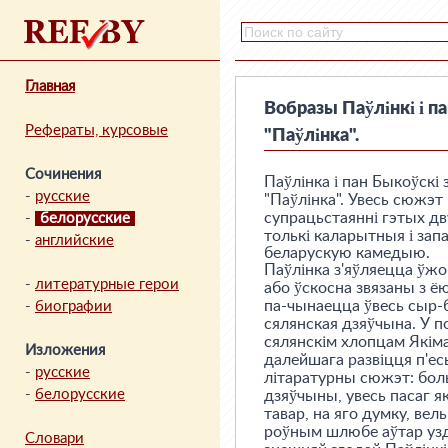
Главная
Вобразы Паўлінкі і п
Рефераты, курсовые
"Паўлінка".
Сочинения
Паўлінка і пан Быкоўскі
-
русские
"Паўлінка". Увесь сюжэт
супрацьстаянні гэтых дв
-
белорусские
толькі каларытныя і зап
-
английские
беларускую камедыю.
Паўлінка з'яўляецца ўжо
-
литературные герои
або ўскосна звязаны з ёю
па-чынаецца ўвесь сыр-б
-
биографии
сялянская дзяўчына. У п
сялянскім хлопцам Якімам
Изложения
далейшага развіцця п'е
-
русские
літаратурны сюжэт: бол
-
белорусские
дзяўчыны, увесь пасаг я
тавар, на яго думку, вел
роўным шлюбе аўтар уз
Словари