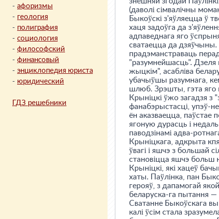
знешняй згодай Паўлінкі
-
афоризмы
(даволі сімвалічны мома
-
геология
Быкоўскі з'яўляецца ў тв
хаця задоўга да з'яўлен
-
полиграфия
адпаведнага яго ўспрыняц
-
социология
сватаецца да дзяўчыны. 
-
философский
прадэманстраваць перад 
-
финансовый
"разумнейшасць". Дзеля 
-
энциклопедия юриста
жыцкім", асабліва белару
убачыўшы разумнага, кем-
-
юридический
шлюб. Зрэшты, гэта яго 
Крыніцкі ўжо загадзя з "
ГДЗ решебники
фанабэрыстасці, упэў-не
ён аказваецца, паўстае 
ягоную дурасць і недаль
паводзінамі адва-ротнаг
Крыніцкага, адкрыта кпя
ўвагі і яшчэ з большай с
становіцца яшчэ больш н
Крыніцкі, які хацеў бачы
хаты. Паўлінка, пан Бык
герояў, з дапамогай яко
беларуска-га пытання — 
Сватанне Быкоўскага выкл
калі ўсім стала зразуме