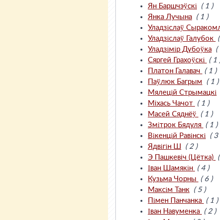
Ян Баршчэўскі
( 1 )
Янка Лучына
( 1 )
Уладзіслаў Сыраком
Уладзіслаў Галубок
(
Уладзімір Дубоўка
(
Сяргей Грахоўскі
( 1 
Платон Галавач
( 1 )
Паўлюк Багрым
( 1 )
Мялецій Стрымацкі
Мiхась Чачот
( 1 )
Масей Сяднёў
( 1 )
Змітрок Бядуля
( 1 )
Вікенцій Равінскі
( 3 
Ядвігін Ш
( 2 )
Э Пашкевiч (Цётка)
(
Іван Шамякін
( 4 )
Кузьма Чорны
( 6 )
Максім Танк
( 5 )
Пімен Панчанка
( 1 )
Іван Навуменка
( 2 )