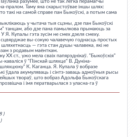
Паўлінка разумее, што не так лёгка перамагчы
і на-пралом. Таму яна скарыстоўвае іншы шлях:
хто такі на самой справе пан Быкоўскі, а потым сама
выклікаюць у чытача тыя сцэны, дзе пан Быкоўскі
ім" танцам, або дзе пана памылкова прымаюць за
 У Я. Купалы гэта зусім не смех дзеля смеху.
р сцвярджае вы-сокую чалавечую годнасць простых
шляхетнасць — гэта стан душы чалавека, які не
зам з родавым маёнткам.
тку XX ст., ужо мела сваіх папярэднікаў. "Быкоўскія"
-каваліся ў "Пінскай шляхце" В. Дуніна-
ляхцюку" К. Каганца. Я. Купала ў вобразе
кі ўдала акумуляваць і сінтэ-заваць адмоўныя рысы
нейшых твораў, што вобраз Адольфа Быкоўскага
 прозвішча і імя ператварылася з уласна-га ў
8 )
)