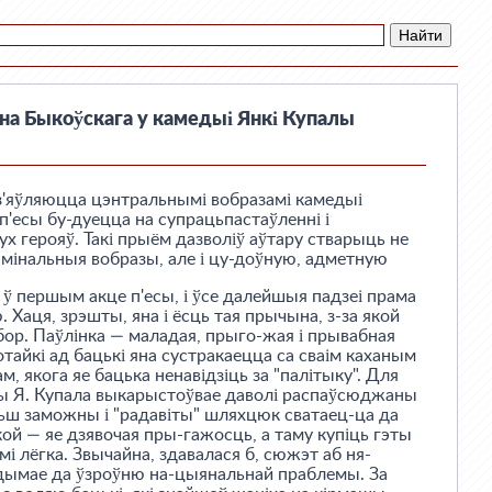
ана Быкоўскага у камедыі Янкі Купалы
 з'яўляюцца цэнтральнымі вобразамі камедыі
 п'есы бу-дуецца на супрацьпастаўленні і
ух герояў. Такі прыём дазволіў аўтару стварыць не
амінальныя вобразы, але і цу-доўную, адметную
 ў першым акце п'есы, і ўсе далейшыя падзеі прама
. Хаця, зрэшты, яна і ёсць тая прычына, з-за якой
ор. Паўлінка — маладая, прыго-жая і прывабная
отайкі ад бацькі яна сустракаецца са сваім каханым
, якога яе бацька ненавідзіць за "палітыку". Для
сы Я. Купала выкарыстоўвае даволі распаўсюджаны
ьш заможны і "радавіты" шляхцюк сватаец-ца да
кой — яе дзявочая пры-гажосць, а таму купіць гэты
ьмі лёгка. Звычайна, здавалася б, сюжэт аб ня-
дымае да ўзроўню на-цыянальнай праблемы. За