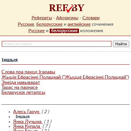
Рефераты
-
Афоризмы
-
Словари
Русские
,
белорусские
и
английские
сочинения
Русские
и
белорусские
изложения
Іншыя
Слова пра паход Ігаравы
Жыціе Ефрасінні Полацкай ("Жыццё Ефрасінні Полацкай")
Энеіда навыварат
Тарас на парнасе
Беларускія летапісы
Алесь Гарун
( 2 )
Іншыя
Янка Лучына
( 1 )
Янка Купала
( 7 )