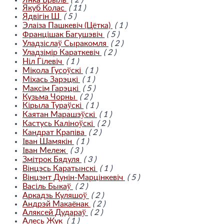
Янка Брыль
( 2 )
Якуб Колас
( 11 )
Ядвігін Ш
( 5 )
Элаіза Пашкевіч (Цётка)
( 1 )
Францішак Багушэвіч
( 5 )
Уладзіслаў Сыракомля
( 2 )
Уладзімір Караткевіч
( 2 )
Ніл Гілевіч
( 1 )
Мікола Гусоўскі
( 1 )
Міхась Зарэцкі
( 1 )
Максім Гарэцкі
( 5 )
Кузьма Чорны
( 2 )
Кірыла Тураўскі
( 1 )
Каятан Марашэўскі
( 1 )
Кастусь Каліноўскі
( 2 )
Кандрат Крапіва
( 2 )
Іван Шамякін
( 1 )
Іван Мележ
( 3 )
Змітрок Бядуля
( 3 )
Вінцэсь Каратынскі
( 1 )
Вінцэнт Дунін-Марцінкевіч
( 5 )
Васіль Быкаў
( 2 )
Аркадзь Куляшоў
( 2 )
Андрэй Макаёнак
( 2 )
Аляксей Дудараў
( 2 )
Алесь Жук
( 1 )