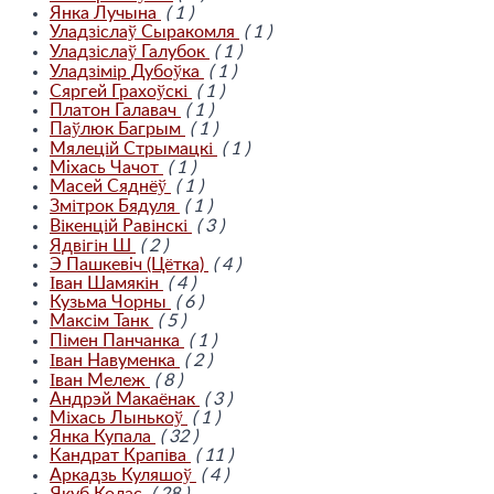
Янка Лучына
( 1 )
Уладзіслаў Сыракомля
( 1 )
Уладзіслаў Галубок
( 1 )
Уладзімір Дубоўка
( 1 )
Сяргей Грахоўскі
( 1 )
Платон Галавач
( 1 )
Паўлюк Багрым
( 1 )
Мялецій Стрымацкі
( 1 )
Мiхась Чачот
( 1 )
Масей Сяднёў
( 1 )
Змітрок Бядуля
( 1 )
Вікенцій Равінскі
( 3 )
Ядвігін Ш
( 2 )
Э Пашкевiч (Цётка)
( 4 )
Іван Шамякін
( 4 )
Кузьма Чорны
( 6 )
Максім Танк
( 5 )
Пімен Панчанка
( 1 )
Іван Навуменка
( 2 )
Іван Мележ
( 8 )
Андрэй Макаёнак
( 3 )
Міхась Лынькоў
( 1 )
Янка Купала
( 32 )
Кандрат Крапіва
( 11 )
Аркадзь Куляшоў
( 4 )