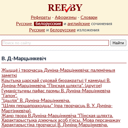
Рефераты
-
Афоризмы
-
Словари
Русские
,
белорусские
и
английские
сочинения
Русские
и
белорусские
изложения
В. Д-Марцынкевіч
Жыццё i творчасць Дуніна-Марцінкевіча: палемічныя
заметкі
Крытыка царскай судовай бюракратыі ў камедыі В.
Дуніна-Марцінкевіча "Пінская шляхта". (другое)
Гуманістычны пафас паэмы В. Дуніна-Марцінкевіча
"Гапон".
"Ідылія" В. Дуніна-Марцінкевіча.
"Шлях першапраходцы" (пра творчасць В. У. Дуніна-
Мартінкевіча).
Жанр твора В.Дунiна-Марцiнкевiча "Пiнская шляхта.
Характарыстыка дзеючых асоб п'есы. Мова персанажау
Характарыстiка творчасцi В. Дунiна-Марцiнкевiча.