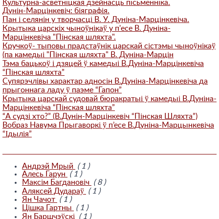
Культурна-асветнiцкая дзейнасць пiсьменнiка.
Дунін-Марцінкевіч: біяграфія.
Пан і селянін у творчасці В. У. Дуніна-Марцінкевіча.
Крытыка царскіх чыноўнікаў у п'есе В. Дуніна-
Марцінкевіча "Пінская шляхта".
Кручкоў- тыповы прадстаўнік царскай сістэмы чыноўнікаў
(па камедыі "Пінская шляхта" В. Дуніна-Марцін
Тэма бацькоў і дзяцей ў камедыі В.Дуніна-Марцінкевіча
“Пінская шляхта”
Супярэчлівы характар адносін В.Дуніна-Марцінкевіча да
прыгоннага ладу ў паэме “Гапон”
Крытыка царскай судовай бюракратыі ў камедыі В.Дуніна-
Марцінкевіча “Пінская шляхта”
“А судзі хто?” (В.Дунін-Марцінкевіч “Пінская Шляхта”)
Вобраз Навума Прыгаворкі ў п’есе В.Дуніна-Марцынкевіча
“Ідылія”
Андрэй Мрый
( 1 )
Алесь Гарун
( 1 )
Максім Багдановіч
( 8 )
Аляксей Дудараў
( 1 )
Ян Чачот
( 1 )
Цішка Гартны
( 1 )
Ян Баршчэўскі
( 1 )