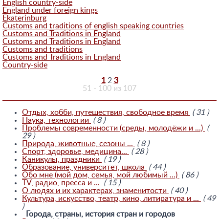
English country-side
England under foreign kings
Ekaterinburg
Customs and traditions of english speaking countries
Customs and Traditions in England
Customs and Traditions in England
Customs and traditions
Customs and Traditions in England
Country-side
1
2
3
51 - 100 из 107
Отдых, хобби, путешествия, свободное время
( 31 )
Наука, технологии
( 8 )
Проблемы современности (среды, молодёжи и ...)
(
29 )
Природа, животные, сезоны ...
( 8 )
Спорт, здоровье, медицина...
( 28 )
Каникулы, праздники
( 19 )
Образование, университет, школа
( 44 )
Обо мне (мой дом, семья, мой любимый ...)
( 86 )
TV, радио, пресса и ...
( 15 )
О людях и их характерах, знаменитости
( 40 )
Культура, искусство, театр, кино, литиратура и ...
( 49
)
Города, страны, история стран и городов