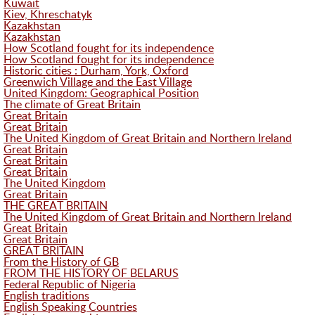
Kuwait
Kiev, Khreschatyk
Kazakhstan
Kazakhstan
How Scotland fought for its independence
How Scotland fought for its independence
Historic cities : Durham, York, Oxford
Greenwich Village and the East Village
United Kingdom: Geographical Position
The climate of Great Britain
Great Britain
Great Britain
The United Kingdom of Great Britain and Northern Ireland
Great Britain
Great Britain
Great Britain
The United Kingdom
Great Britain
THE GREAT BRITAIN
The United Kingdom of Great Britain and Northern Ireland
Great Britain
Great Britain
GREAT BRITAIN
From the History of GB
FROM THE HISTORY OF BELARUS
Federal Republic of Nigeria
English traditions
English Speaking Countries