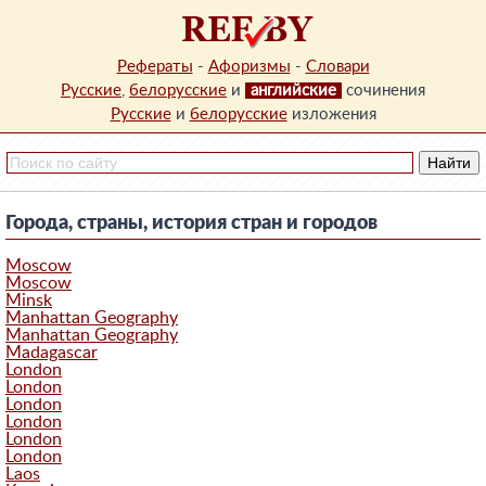
Рефераты
-
Афоризмы
-
Словари
Русские
,
белорусские
и
английские
сочинения
Русские
и
белорусские
изложения
Города, страны, история стран и городов
Moscow
Moscow
Minsk
Manhattan Geography
Manhattan Geography
Madagascar
London
London
London
London
London
London
Laos