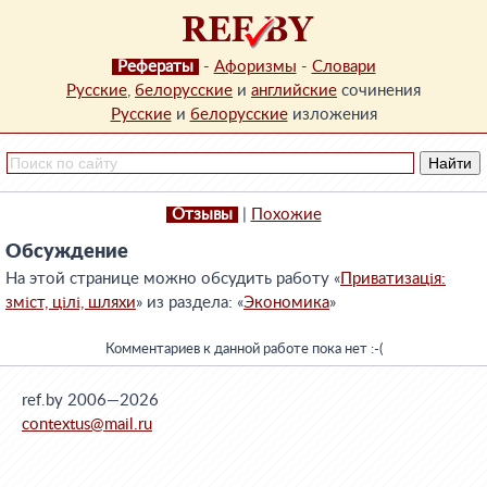
Рефераты
-
Афоризмы
-
Словари
Русские
,
белорусские
и
английские
сочинения
Русские
и
белорусские
изложения
Отзывы
|
Похожие
Обсуждение
На этой странице можно обсудить работу «
Приватизація:
зміст, цілі, шляхи
» из раздела: «
Экономика
»
Комментариев к данной работе пока нет :-(
ref.by 2006—2026
contextus@mail.ru