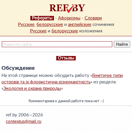
Рефераты
-
Афоризмы
-
Словари
Русские
,
белорусские
и
английские
сочинения
Русские
и
белорусские
изложения
Отзывы
Обсуждение
На этой странице можно обсудить работу «
Генетичні типи
островів та їх флористична різноманітність
» из раздела:
«
Экология и охрана природы
»
Комментариев к данной работе пока нет :-(
ref.by 2006—2026
contextus@mail.ru