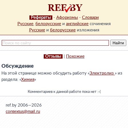
Рефераты
-
Афоризмы
-
Словари
Русские
,
белорусские
и
английские
сочинения
Русские
и
белорусские
изложения
Отзывы
|
Похожие
Обсуждение
На этой странице можно обсудить работу «
Электролиз
» из
раздела: «
Химия
»
Комментариев к данной работе пока нет :-(
ref.by 2006—2026
contextus@mail.ru