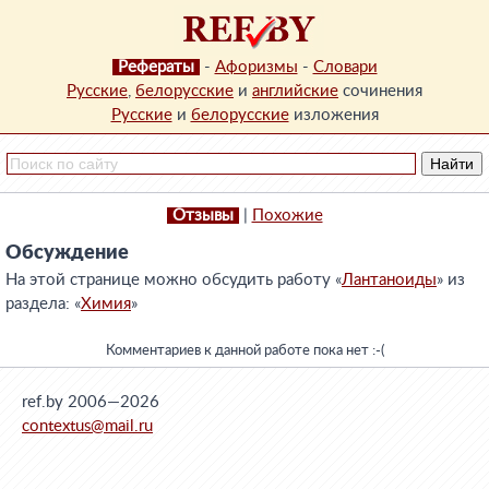
Рефераты
-
Афоризмы
-
Словари
Русские
,
белорусские
и
английские
сочинения
Русские
и
белорусские
изложения
Отзывы
|
Похожие
Обсуждение
На этой странице можно обсудить работу «
Лантаноиды
» из
раздела: «
Химия
»
Комментариев к данной работе пока нет :-(
ref.by 2006—2026
contextus@mail.ru