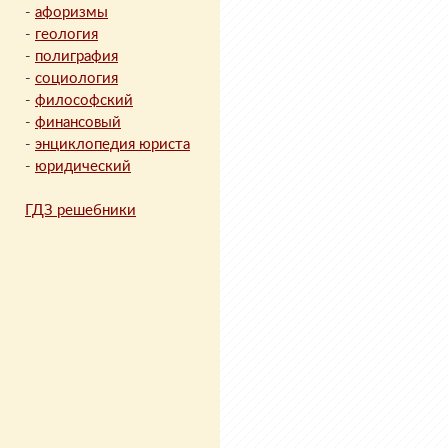
-
афоризмы
-
геология
-
полиграфия
-
социология
-
философский
-
финансовый
-
энциклопедия юриста
-
юридический
ГДЗ решебники