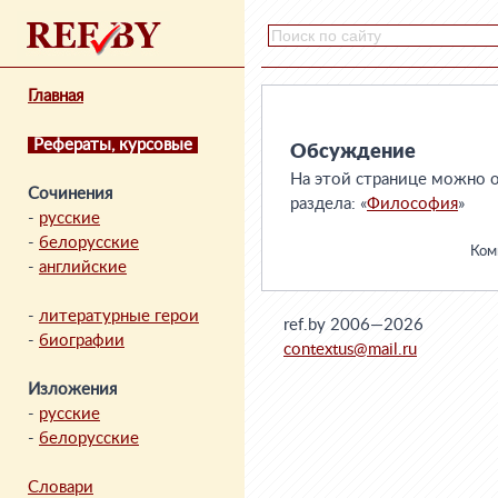
Главная
Рефераты, курсовые
Обсуждение
На этой странице можно о
Сочинения
раздела: «
Философия
»
-
русские
-
белорусские
Комм
-
английские
-
литературные герои
ref.by 2006—2026
-
биографии
contextus@mail.ru
Изложения
-
русские
-
белорусские
Словари