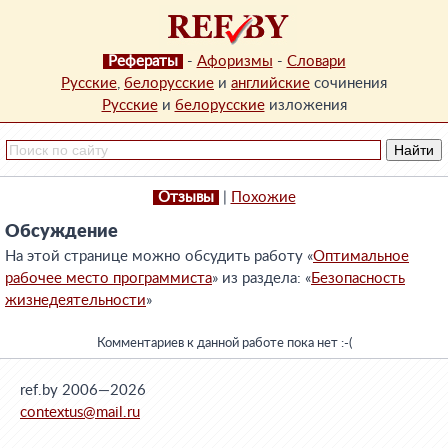
Рефераты
-
Афоризмы
-
Словари
Русские
,
белорусские
и
английские
сочинения
Русские
и
белорусские
изложения
Отзывы
|
Похожие
Обсуждение
На этой странице можно обсудить работу «
Оптимальное
рабочее место программиста
» из раздела: «
Безопасность
жизнедеятельности
»
Комментариев к данной работе пока нет :-(
ref.by 2006—2026
contextus@mail.ru