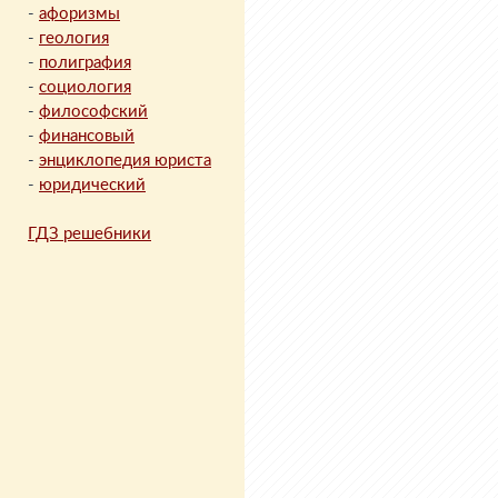
-
афоризмы
-
геология
-
полиграфия
-
социология
-
философский
-
финансовый
-
энциклопедия юриста
-
юридический
ГДЗ решебники