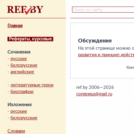
Главная
Рефераты, курсовые
Обсуждение
На этой странице можно о
Сочинения
развития и принцип дейст
-
русские
-
белорусские
Комм
-
английские
-
литературные герои
ref.by 2006—2026
-
биографии
contextus@mail.ru
Изложения
-
русские
-
белорусские
Словари