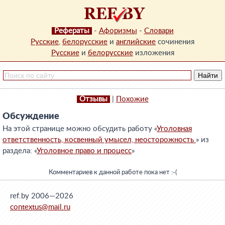
Рефераты
-
Афоризмы
-
Словари
Русские
,
белорусские
и
английские
сочинения
Русские
и
белорусские
изложения
Отзывы
|
Похожие
Обсуждение
На этой странице можно обсудить работу «
Уголовная
ответственность, косвенный умысел, неосторожность
» из
раздела: «
Уголовное право и процесс
»
Комментариев к данной работе пока нет :-(
ref.by 2006—2026
contextus@mail.ru