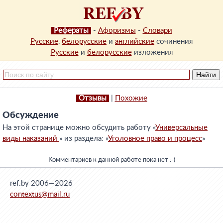
Рефераты
-
Афоризмы
-
Словари
Русские
,
белорусские
и
английские
сочинения
Русские
и
белорусские
изложения
Отзывы
|
Похожие
Обсуждение
На этой странице можно обсудить работу «
Универсальные
виды наказаний
» из раздела: «
Уголовное право и процесс
»
Комментариев к данной работе пока нет :-(
ref.by 2006—2026
contextus@mail.ru