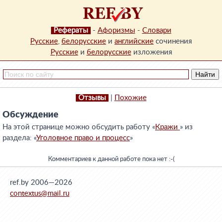
Рефераты
-
Афоризмы
-
Словари
Русские
,
белорусские
и
английские
сочинения
Русские
и
белорусские
изложения
Отзывы
|
Похожие
Обсуждение
На этой странице можно обсудить работу «
Кражи
» из
раздела: «
Уголовное право и процесс
»
Комментариев к данной работе пока нет :-(
ref.by 2006—2026
contextus@mail.ru