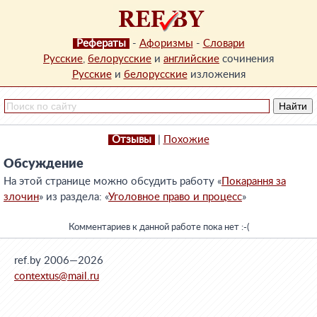
Рефераты
-
Афоризмы
-
Словари
Русские
,
белорусские
и
английские
сочинения
Русские
и
белорусские
изложения
Отзывы
|
Похожие
Обсуждение
На этой странице можно обсудить работу «
Покарання за
злочин
» из раздела: «
Уголовное право и процесс
»
Комментариев к данной работе пока нет :-(
ref.by 2006—2026
contextus@mail.ru